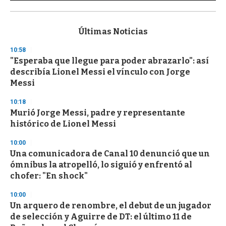
0
s
e
c
Últimas Noticias
o
n
10:58
d
"Esperaba que llegue para poder abrazarlo": así
s
o
describía Lionel Messi el vínculo con Jorge
f
Messi
3
3
s
10:18
e
Murió Jorge Messi, padre y representante
c
histórico de Lionel Messi
o
n
d
10:00
s
Una comunicadora de Canal 10 denunció que un
ómnibus la atropelló, lo siguió y enfrentó al
chofer: "En shock"
10:00
Un arquero de renombre, el debut de un jugador
de selección y Aguirre de DT: el último 11 de