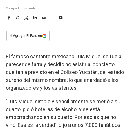
a
Compartir esta noticia
F
W
T
L
E
a
h
w
i
m
c
a
i
n
a
e
t
t
k
i
+
Agregar El País en
b
s
t
e
l
o
A
e
d
o
p
r
I
El famoso cantante mexicano Luis Miguel se fue al
k
p
n
parecer de farra y decidió no asistir al concierto
que tenía previsto en el Coliseo Yucatán, del estado
sureño del mismo nombre, lo que enardeció a los
organizadores y los asistentes.
"Luis Miguel simple y sencillamente se metió a su
cuarto, pidió botellas de alcohol y se está
emborrachando en su cuarto. Por eso es que no
vino. Esa es la verdad", dijo a unos 7.000 fanáticos