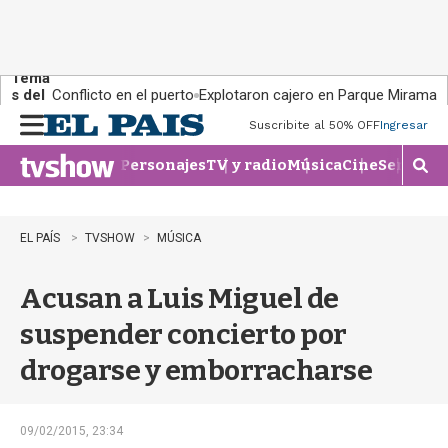
Tema
s del
Conflicto en el puerto
Explotaron cajero en Parque Miramar
día:
Suscribite al 50% OFF
Ingresar
M
e
Personajes
TV y radio
Música
Cine
Series
Te
n
M
u
o
s
t
EL PAÍS
TVSHOW
MÚSICA
r
a
Acusan a Luis Miguel de
r
b
suspender concierto por
�
s
drogarse y emborracharse
q
u
e
d
09/02/2015, 23:34