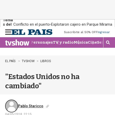
Tema
s del
Conflicto en el puerto
Explotaron cajero en Parque Miramar
día:
Suscribite al 50% OFF
Ingresar
M
e
Personajes
TV y radio
Música
Cine
Series
Te
n
M
u
o
s
t
EL PAÍS
TVSHOW
LIBROS
r
a
"Estados Unidos no ha
r
b
cambiado"
�
s
q
u
e
Pablo Staricco
d
04/05/2018, 22:15