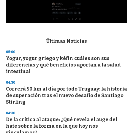
0
s
e
c
Últimas Noticias
o
n
05:00
d
Yogur, yogur griego y kéfir: cuáles son sus
s
o
diferencias y qué beneficios aportan a la salud
f
intestinal
3
3
s
04:30
e
Correrá 50 km al día por todo Uruguay: la historia
c
de superación tras el nuevo desafío de Santiago
o
n
Stirling
d
s
04:30
De la crítica al ataque: ¿Qué revela el auge del
hate sobre la forma en la que hoy nos
vinculamos?