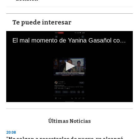
Te puede interesar
El mal momento de Yanina Gasañol con un hincha argentino en "Subrayado"
0
s
e
c
Últimas Noticias
o
n
20:08
d
s