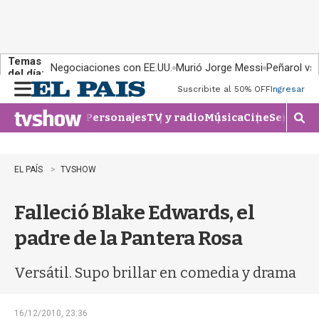
Temas
Negociaciones con EE.UU.
Murió Jorge Messi
Peñarol vs
del día:
Suscribite al 50% OFF
Ingresar
M
e
Personajes
TV y radio
Música
Cine
Series
Te
n
M
u
o
s
t
EL PAÍS
TVSHOW
r
a
Falleció Blake Edwards, el
r
b
padre de la Pantera Rosa
�
s
q
Versátil. Supo brillar en comedia y drama
u
e
d
16/12/2010, 23:36