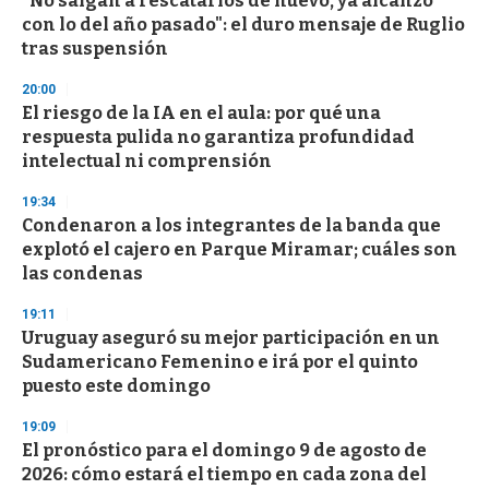
"No salgan a rescatarlos de nuevo, ya alcanzó
o
con lo del año pasado": el duro mensaje de Ruglio
f
tras suspensión
3
3
s
20:00
e
El riesgo de la IA en el aula: por qué una
c
respuesta pulida no garantiza profundidad
o
n
intelectual ni comprensión
d
s
19:34
Condenaron a los integrantes de la banda que
explotó el cajero en Parque Miramar; cuáles son
las condenas
19:11
Uruguay aseguró su mejor participación en un
Sudamericano Femenino e irá por el quinto
puesto este domingo
19:09
El pronóstico para el domingo 9 de agosto de
2026: cómo estará el tiempo en cada zona del