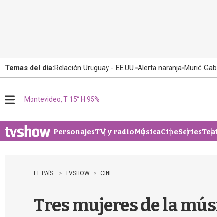
Temas del día:
Relación Uruguay - EE.UU.
Alerta naranja
Murió Gabr
Montevideo, T 15° H 95%
M
e
n
u
Personajes
TV y radio
Música
Cine
Series
Tea
EL PAÍS
TVSHOW
CINE
Tres mujeres de la músi