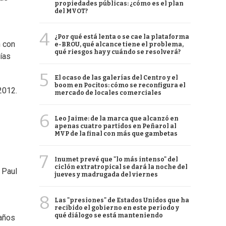
propiedades públicas: ¿cómo es el plan
del MVOT?
4
¿Por qué está lenta o se cae la plataforma
n con
e-BROU, qué alcance tiene el problema,
qué riesgos hay y cuándo se resolverá?
ías
5
El ocaso de las galerías del Centro y el
boom en Pocitos: cómo se reconfigura el
2012.
mercado de locales comerciales
6
Leo Jaime: de la marca que alcanzó en
apenas cuatro partidos en Peñarol al
MVP de la final con más que gambetas
7
Inumet prevé que "lo más intenso" del
ciclón extratropical se dará la noche del
 Paul
jueves y madrugada del viernes
8
Las "presiones" de Estados Unidos que ha
recibido el gobierno en este período y
qué diálogo se está manteniendo
 años