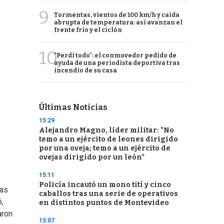
9
Tormentas, vientos de 100 km/h y caída
abrupta de temperatura: así avanzan el
frente frío y el ciclón
10
"Perdí todo": el conmovedor pedido de
ayuda de una periodista deportiva tras
incendio de su casa
Últimas Noticias
15:29
Alejandro Magno, líder militar: "No
temo a un ejército de leones dirigido
por una oveja; temo a un ejército de
ovejas dirigido por un león"
15:11
Policía incautó un mono tití y cinco
das
caballos tras una serie de operativos
,
en distintos puntos de Montevideo
aron
15:07