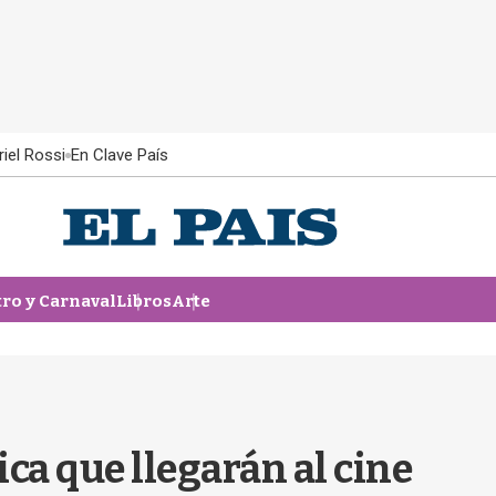
iel Rossi
En Clave País
tro y Carnaval
Libros
Arte
ca que llegarán al cine