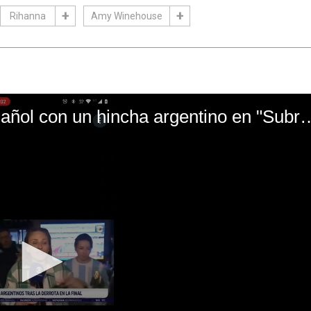
Rihanna
Amy Winehouse
El mal momento de Yanina Gasañol con un hin