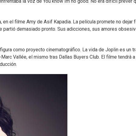
nfrentaba la voz de You know Im no good. No era difícil prever 
rra, en el filme Amy de Asif Kapadia. La película promete no dejar 
ue partió demasiado pronto. Sus adicciones, sus amores obsesi
 figura como proyecto cinematográfico. La vida de Joplin es un t
arc Vallée, el mismo tras Dallas Buyers Club. El filme tendrá 
oducción.