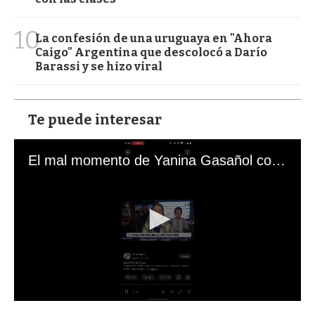
10
La confesión de una uruguaya en "Ahora
Caigo" Argentina que descolocó a Darío
Barassi y se hizo viral
Te puede interesar
El mal momento de Yanina Gasañol con un hincha argentino en "Subrayado"
0