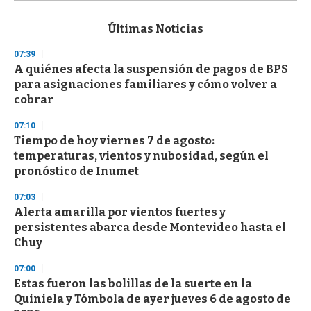
s
e
c
Últimas Noticias
o
n
07:39
d
A quiénes afecta la suspensión de pagos de BPS
s
o
para asignaciones familiares y cómo volver a
f
cobrar
3
3
s
07:10
e
Tiempo de hoy viernes 7 de agosto:
c
temperaturas, vientos y nubosidad, según el
o
n
pronóstico de Inumet
d
s
07:03
Alerta amarilla por vientos fuertes y
persistentes abarca desde Montevideo hasta el
Chuy
07:00
Estas fueron las bolillas de la suerte en la
Quiniela y Tómbola de ayer jueves 6 de agosto de