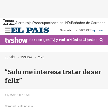
Temas
Alerta roja
Preocupaciones en INR
Bañados de Carrasco
del día:
Suscribite al 50% OFF
Ingresar
M
e
Personajes
TV y radio
Música
Cine
Series
Te
n
M
u
o
s
t
EL PAÍS
TVSHOW
CINE
r
a
“Solo me interesa tratar de ser
r
b
feliz”
�
s
q
u
11/05/2018, 18:50
e
d
Compartir esta noticia