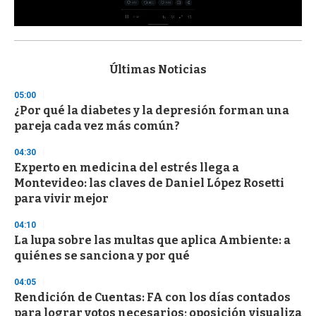
0
s
e
c
Últimas Noticias
o
n
05:00
d
¿Por qué la diabetes y la depresión forman una
s
o
pareja cada vez más común?
f
3
04:30
3
s
Experto en medicina del estrés llega a
e
Montevideo: las claves de Daniel López Rosetti
c
para vivir mejor
o
n
d
04:10
s
La lupa sobre las multas que aplica Ambiente: a
quiénes se sanciona y por qué
04:05
Rendición de Cuentas: FA con los días contados
para lograr votos necesarios; oposición visualiza