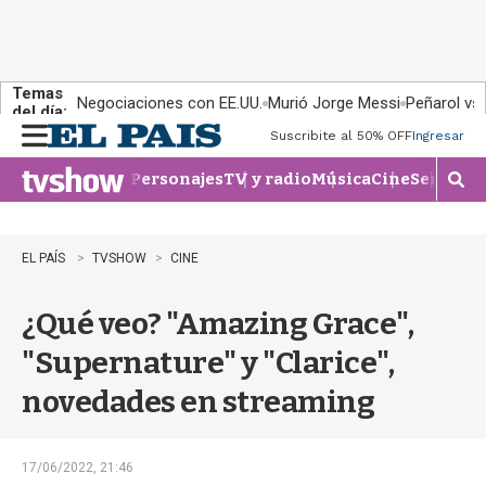
Temas
Negociaciones con EE.UU.
Murió Jorge Messi
Peñarol vs
del día:
Suscribite al 50% OFF
Ingresar
M
e
Personajes
TV y radio
Música
Cine
Series
Te
n
M
u
o
s
t
EL PAÍS
TVSHOW
CINE
r
a
¿Qué veo? "Amazing Grace",
r
b
"Supernature" y "Clarice",
�
s
novedades en streaming
q
u
e
d
17/06/2022, 21:46