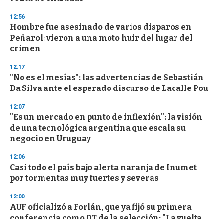
d
s
12:56
Hombre fue asesinado de varios disparos en
Peñarol: vieron a una moto huir del lugar del
crimen
12:17
"No es el mesías": las advertencias de Sebastián
Da Silva ante el esperado discurso de Lacalle Pou
12:07
"Es un mercado en punto de inflexión": la visión
de una tecnológica argentina que escala su
negocio en Uruguay
12:06
Casi todo el país bajo alerta naranja de Inumet
por tormentas muy fuertes y severas
12:00
AUF oficializó a Forlán, que ya fijó su primera
conferencia como DT de la selección: "La vuelta