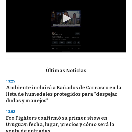
0
s
e
c
Últimas Noticias
o
n
13:25
d
Ambiente incluirá a Bañados de Carrasco en la
s
o
lista de humedales protegidos para “despejar
f
dudas y manejos”
3
3
s
13:02
e
Foo Fighters confirmó su primer show en
c
Uruguay: fecha, lugar, precios y cómo será la
o
n
venta de entradas