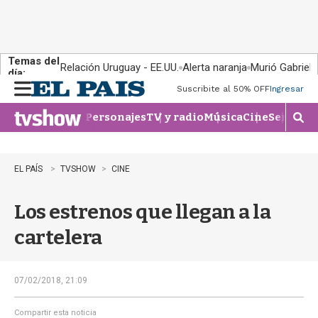
Temas del
Relación Uruguay - EE.UU.
Alerta naranja
Murió Gabriel 
día:
Suscribite al 50% OFF
Ingresar
M
e
Personajes
TV y radio
Música
Cine
Series
Te
n
M
u
o
s
t
EL PAÍS
TVSHOW
CINE
r
a
Los estrenos que llegan a la
r
b
cartelera
�
s
q
u
07/02/2018, 21:09
e
d
Compartir esta noticia