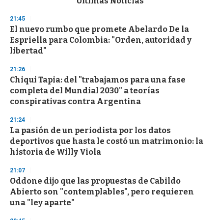
Últimas Noticias
o
n
21:45
d
El nuevo rumbo que promete Abelardo De la
s
o
Espriella para Colombia: "Orden, autoridad y
f
libertad"
3
3
s
21:26
e
Chiqui Tapia: del "trabajamos para una fase
c
completa del Mundial 2030" a teorías
o
n
conspirativas contra Argentina
d
s
21:24
La pasión de un periodista por los datos
deportivos que hasta le costó un matrimonio: la
historia de Willy Viola
21:07
Oddone dijo que las propuestas de Cabildo
Abierto son "contemplables", pero requieren
una "ley aparte"