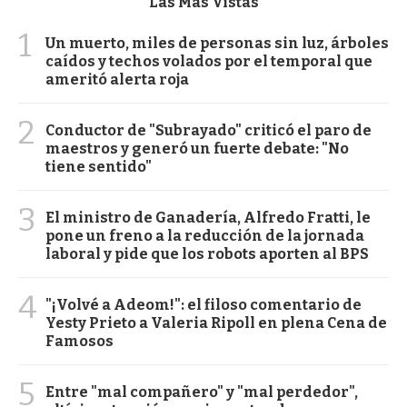
Las Más Vistas
1
Un muerto, miles de personas sin luz, árboles
caídos y techos volados por el temporal que
ameritó alerta roja
2
Conductor de "Subrayado" criticó el paro de
maestros y generó un fuerte debate: "No
tiene sentido"
3
El ministro de Ganadería, Alfredo Fratti, le
pone un freno a la reducción de la jornada
laboral y pide que los robots aporten al BPS
4
"¡Volvé a Adeom!": el filoso comentario de
Yesty Prieto a Valeria Ripoll en plena Cena de
Famosos
5
Entre "mal compañero" y "mal perdedor",