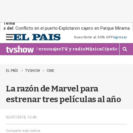
Tema
s del
Conflicto en el puerto
Explotaron cajero en Parque Miramar
día:
Suscribite al 50% OFF
Ingresar
M
e
Personajes
TV y radio
Música
Cine
Series
Te
n
M
u
o
s
t
EL PAÍS
TVSHOW
CINE
r
a
La razón de Marvel para
r
b
estrenar tres películas al año
�
s
q
u
02/07/2018, 12:40
e
d
Compartir esta noticia