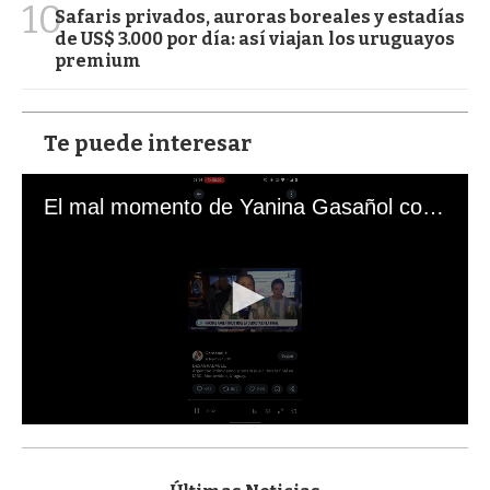
10
Safaris privados, auroras boreales y estadías
de US$ 3.000 por día: así viajan los uruguayos
premium
Te puede interesar
El mal momento de Yanina Gasañol con un hincha argentino en "Subrayado"
0
s
e
c