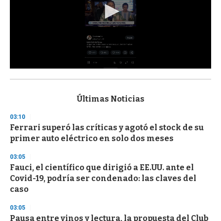
0
s
e
c
Últimas Noticias
o
n
03:10
d
Ferrari superó las críticas y agotó el stock de su
s
o
primer auto eléctrico en solo dos meses
f
3
03:05
3
s
Fauci, el científico que dirigió a EE.UU. ante el
e
Covid-19, podría ser condenado: las claves del
c
caso
o
n
d
03:05
s
Pausa entre vinos y lectura, la propuesta del Club