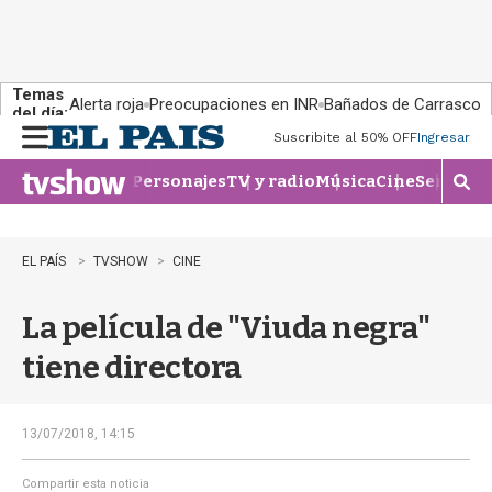
Temas
Alerta roja
Preocupaciones en INR
Bañados de Carrasco
del día:
Suscribite al 50% OFF
Ingresar
M
e
Personajes
TV y radio
Música
Cine
Series
Te
n
M
u
o
s
t
EL PAÍS
TVSHOW
CINE
r
a
La película de "Viuda negra"
r
b
tiene directora
�
s
q
u
13/07/2018, 14:15
e
d
Compartir esta noticia