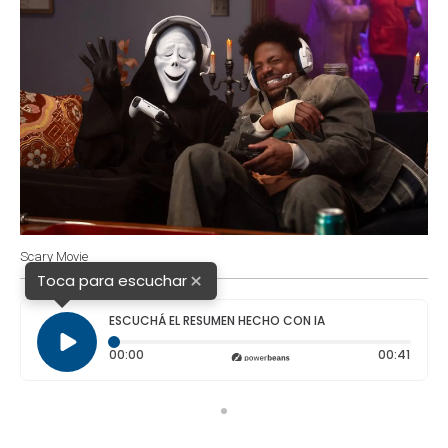
Scary Movie
×
Toca para escuchar
ESCUCHÁ EL RESUMEN HECHO CON IA
Tiempo transcurrido: 0 segundos
Durac
00:00
00:41