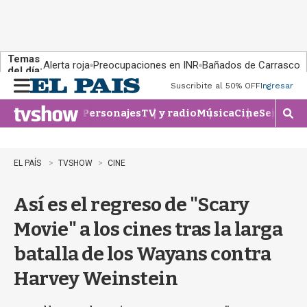
Temas
Alerta roja
Preocupaciones en INR
Bañados de Carrasco
del día:
Suscribite al 50% OFF
Ingresar
M
e
Personajes
TV y radio
Música
Cine
Series
Te
n
M
u
o
s
t
EL PAÍS
TVSHOW
CINE
r
a
Así es el regreso de "Scary
r
b
Movie" a los cines tras la larga
�
s
batalla de los Wayans contra
q
u
Harvey Weinstein
e
d