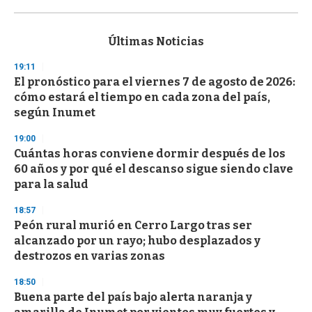
0
s
e
c
Últimas Noticias
o
n
19:11
d
El pronóstico para el viernes 7 de agosto de 2026:
s
o
cómo estará el tiempo en cada zona del país,
f
según Inumet
3
3
s
19:00
e
Cuántas horas conviene dormir después de los
c
60 años y por qué el descanso sigue siendo clave
o
n
para la salud
d
s
18:57
Peón rural murió en Cerro Largo tras ser
alcanzado por un rayo; hubo desplazados y
destrozos en varias zonas
18:50
Buena parte del país bajo alerta naranja y