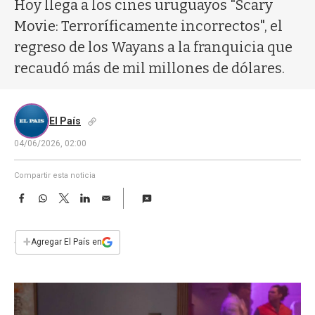
a
Hoy llega a los cines uruguayos "Scary
Movie: Terroríficamente incorrectos", el
regreso de los Wayans a la franquicia que
recaudó más de mil millones de dólares.
El País
04/06/2026, 02:00
Compartir esta noticia
F
W
T
L
E
a
h
w
i
m
c
a
i
n
a
e
t
t
k
i
+
Agregar El País en
b
s
t
e
l
o
A
e
d
o
p
r
I
k
p
n