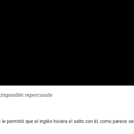
 Imposible: repercusión
le permitió que el inglés hiciera el salto con él, como parece se