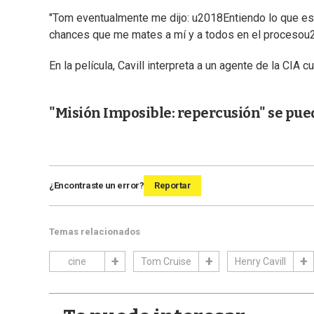
"Tom eventualmente me dijo: u2018Entiendo lo que está
chances que me mates a mí y a todos en el procesou20
En la película, Cavill interpreta a un agente de la CIA c
"Misión Imposible: repercusión" se pued
¿Encontraste un error?
Reportar
Temas relacionados
cine
Tom Cruise
Henry Cavill