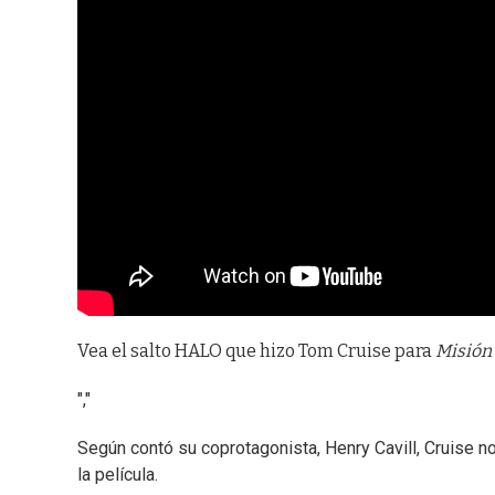
Vea el salto HALO que hizo Tom Cruise para
Misión
","
Según contó su coprotagonista, Henry Cavill, Cruise no 
la película.