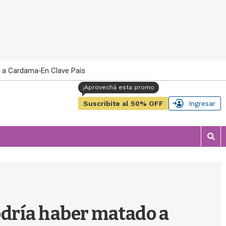
 a Cardama
En Clave País
Suscribite al 50% OFF
Ingresar
M
o
s
t
r
a
r
odría haber matado a
b
�