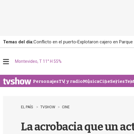
Temas del día:
Conflicto en el puerto
Explotaron cajero en Parque
Montevideo, T 11° H 55%
M
e
n
u
Personajes
TV y radio
Música
Cine
Series
Tea
EL PAÍS
TVSHOW
CINE
La acrobacia que un ac