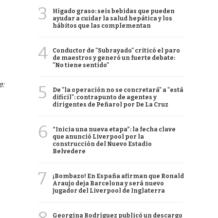
3
Hígado graso: seis bebidas que pueden
ayudar a cuidar la salud hepática y los
hábitos que las complementan
4
Conductor de "Subrayado" criticó el paro
de maestros y generó un fuerte debate:
"No tiene sentido"
e:
5
De "la operación no se concretará" a "está
difícil": contrapunto de agentes y
dirigentes de Peñarol por De La Cruz
6
“Inicia una nueva etapa”: la fecha clave
que anunció Liverpool por la
construcción del Nuevo Estadio
Belvedere
7
¡Bombazo! En España afirman que Ronald
Araujo deja Barcelona y será nuevo
jugador del Liverpool de Inglaterra
Georgina Rodríguez publicó un descargo