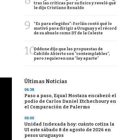
8
tras las críticas por su físico y reveló qué
le dijo Cristiano Ronaldo
9
“Es para elegidos”: Forlán contó qué lo
motivó para dirigir a Uruguay y el récord
de su abuelo como DT de la Celeste
10
Oddone dijo que las propuestas de
Cabildo Abierto son "contemplables",
pero requieren una "ley aparte"
Últimas Noticias
06:38
Paso a paso, Equal Mostaza encabezó el
podio de Carlos Daniel Etchechoury en
el Comparación de Palermo
06:00
Unidad Indexada hoy: cuánto cotiza la
UI este sábado 8 de agosto de 2026 en
pesos uruguayos