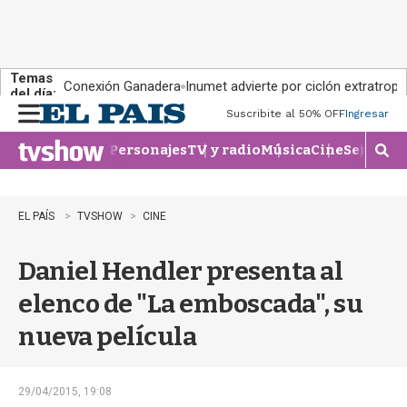
Temas
Conexión Ganadera
Inumet advierte por ciclón extratropi
del día:
Suscribite al 50% OFF
Ingresar
M
e
Personajes
TV y radio
Música
Cine
Series
Te
n
M
u
o
s
t
EL PAÍS
TVSHOW
CINE
r
a
Daniel Hendler presenta al
r
b
elenco de "La emboscada", su
�
s
nueva película
q
u
e
d
29/04/2015, 19:08