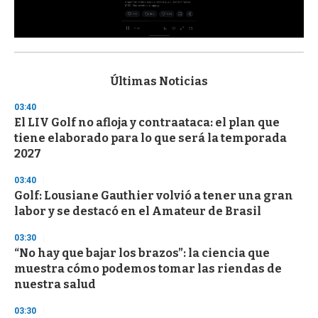
0
s
e
c
Últimas Noticias
o
n
03:40
d
El LIV Golf no afloja y contraataca: el plan que
s
o
tiene elaborado para lo que será la temporada
f
2027
3
3
s
03:40
e
Golf: Lousiane Gauthier volvió a tener una gran
c
labor y se destacó en el Amateur de Brasil
o
n
d
03:30
s
“No hay que bajar los brazos”: la ciencia que
muestra cómo podemos tomar las riendas de
nuestra salud
03:30