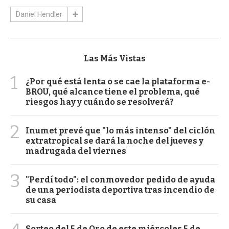
Daniel Hendler
Las Más Vistas
1
¿Por qué está lenta o se cae la plataforma e-
BROU, qué alcance tiene el problema, qué
riesgos hay y cuándo se resolverá?
2
Inumet prevé que "lo más intenso" del ciclón
extratropical se dará la noche del jueves y
madrugada del viernes
3
"Perdí todo": el conmovedor pedido de ayuda
de una periodista deportiva tras incendio de
su casa
Sorteo del 5 de Oro de este miércoles 5 de