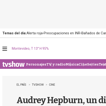
Temas del día:
Alerta roja
Preocupaciones en INR
Bañados de Ca
Montevideo, T 13° H 95%
M
e
n
u
Personajes
TV y radio
Música
Cine
Series
Tea
EL PAÍS
TVSHOW
CINE
Audrey Hepburn, un dib