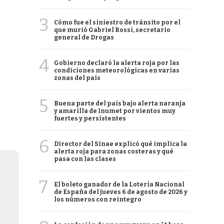
3
Cómo fue el siniestro de tránsito por el
que murió Gabriel Rossi, secretario
general de Drogas
4
Gobierno declaró la alerta roja por las
condiciones meteorológicas en varias
zonas del país
5
Buena parte del país bajo alerta naranja
y amarilla de Inumet por vientos muy
fuertes y persistentes
6
Director del Sinae explicó qué implica la
alerta roja para zonas costeras y qué
pasa con las clases
7
El boleto ganador de la Lotería Nacional
de España del jueves 6 de agosto de 2026 y
los números con reintegro