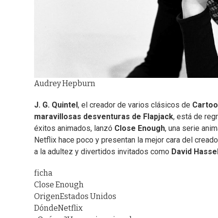
Audrey Hepburn
J. G. Quintel
, el creador de varios clásicos de
Carto
maravillosas desventuras de Flapjack
, está de reg
éxitos animados, lanzó
Close Enough
, una serie ani
Netflix hace poco y presentan la mejor cara del creado
a la adultez y divertidos invitados como
David Hasse
ficha
Close Enough
Origen
Estados Unidos
Dónde
Netflix