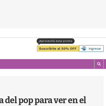
Suscribite al 50% OFF
Ingresar
M
o
s
t
r
a
r
del pop para ver en el
b
�