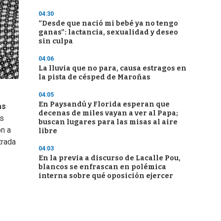
04:30
“Desde que nació mi bebé ya no tengo
ganas”: lactancia, sexualidad y deseo
sin culpa
04:06
La lluvia que no para, causa estragos en
la pista de césped de Maroñas
04:05
En Paysandú y Florida esperan que
as
decenas de miles vayan a ver al Papa;
os
buscan lugares para las misas al aire
on a
libre
trada
04:03
En la previa a discurso de Lacalle Pou,
blancos se enfrascan en polémica
interna sobre qué oposición ejercer