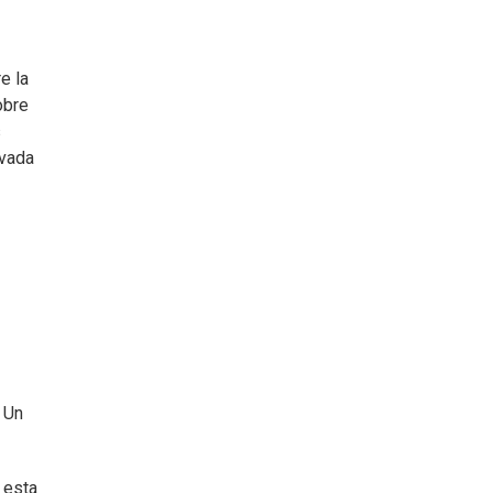
e la
obre
s
ivada
 Un
 esta