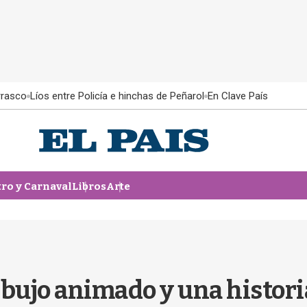
rrasco
Líos entre Policía e hinchas de Peñarol
En Clave País
tro y Carnaval
Libros
Arte
ujo animado y una historia 