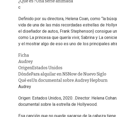
¿Qué es ?
Una serie animada
c
Definido por su directora, Helena Coan, como “la bús
vida de una de las más recordadas estrellas de Holly
el diseñador de autos, Frank Stephenson) consigue un 
como La princesa que quería vivir, Sabrina y La cenici
y el mostrar algo de eso es uno de los principales atra
Ficha
Audrey
Origen
Estados Unidos
Dónde
Para alquilar en NSNow de Nuevo Siglo
Qué es
Un documental sobre Audrey Hepburn
Audrey
Origen: Estados Unidos, 2020. .Director: Helena Coha
documental sobre la estrella de Hollywood.
Esa canción que no puede sacarse de la cabeza tiene 