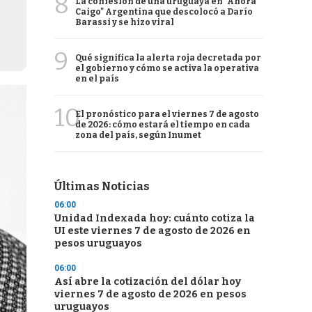
8
La confesión de una uruguaya en "Ahora
Caigo" Argentina que descolocó a Darío
Barassi y se hizo viral
9
Qué significa la alerta roja decretada por
el gobierno y cómo se activa la operativa
en el país
10
El pronóstico para el viernes 7 de agosto
de 2026: cómo estará el tiempo en cada
zona del país, según Inumet
Últimas Noticias
06:00
Unidad Indexada hoy: cuánto cotiza la
UI este viernes 7 de agosto de 2026 en
pesos uruguayos
06:00
Así abre la cotización del dólar hoy
viernes 7 de agosto de 2026 en pesos
uruguayos