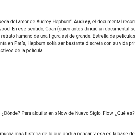
queda del amor de Audrey Hepburn”,
Audrey
, el documental recorr
wood. En ese sentido, Coan (quien antes dirigió un documental s
retrato humano de una figura así de grande. Estrella de película
enta en París, Hepburn solía ser bastante discreta con su vida pr
ctivos de la película.
n. ¿Dónde? Para alquilar en sNow de Nuevo Siglo, Flow. ¿Qué es?
mucha más historia de lo que podría pensar, y esa es la base de