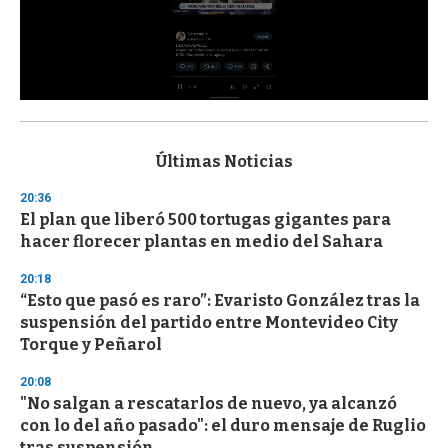
0
s
e
c
Últimas Noticias
o
n
20:36
d
El plan que liberó 500 tortugas gigantes para
s
o
hacer florecer plantas en medio del Sahara
f
3
20:18
3
s
“Esto que pasó es raro”: Evaristo González tras la
e
suspensión del partido entre Montevideo City
c
Torque y Peñarol
o
n
d
20:08
s
"No salgan a rescatarlos de nuevo, ya alcanzó
con lo del año pasado": el duro mensaje de Ruglio
tras suspensión