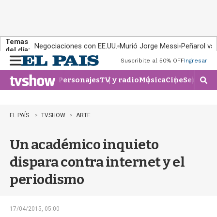
Temas
Negociaciones con EE.UU.
Murió Jorge Messi
Peñarol vs
del día:
Suscribite al 50% OFF
Ingresar
M
e
Personajes
TV y radio
Música
Cine
Series
Te
n
M
u
o
s
t
EL PAÍS
TVSHOW
ARTE
r
a
Un académico inquieto
r
b
dispara contra internet y el
�
s
periodismo
q
u
e
d
17/04/2015, 05:00