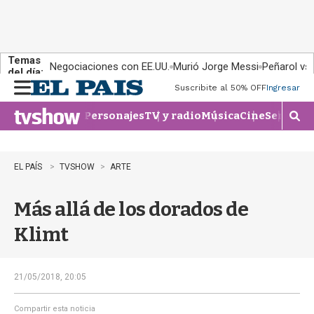
Temas
Negociaciones con EE.UU.
Murió Jorge Messi
Peñarol vs
del día:
Suscribite al 50% OFF
Ingresar
M
e
Personajes
TV y radio
Música
Cine
Series
Te
n
M
u
o
s
t
EL PAÍS
TVSHOW
ARTE
r
a
Más allá de los dorados de
r
b
Klimt
�
s
q
u
21/05/2018, 20:05
e
d
Compartir esta noticia