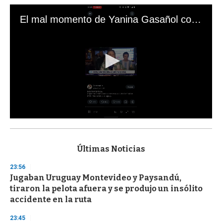
El mal momento de Yanina Gasañol con un hincha argentino en "Subrayado"
0
s
e
c
Últimas Noticias
o
n
23:56
d
Jugaban Uruguay Montevideo y Paysandú,
s
o
tiraron la pelota afuera y se produjo un insólito
f
accidente en la ruta
3
3
s
23:45