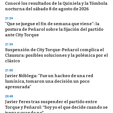
e
Conocé los resultados de la Quiniela y la Tómbola
c
nocturna del sábado 8 de agosto de 2026
o
n
d
21:59
s
"Que se juegue el fin de semana que viene": la
postura de Peñarol sobre la fijación del partido
ante City Torque
21:59
Suspensión de City Torque-Peñarol complica el
Clausura: posibles soluciones y la polémica por el
clásico
21:00
Javier Nóblega: "Fue un hackeo de una red
lumínica, tomaron una decisión un poco
apresurada"
20:48
Javier Feres tras suspender el partido entre
Torque y Peñarol: “Soy yo el que decide cuando se
juega y cuando no”