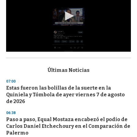
0
s
e
c
Últimas Noticias
o
n
07:00
d
Estas fueron las bolillas de la suerte en la
s
o
Quiniela y Tómbola de ayer viernes 7 de agosto
f
de 2026
3
3
s
06:38
e
Paso a paso, Equal Mostaza encabezó el podio de
c
Carlos Daniel Etchechoury en el Comparación de
o
n
Palermo
d