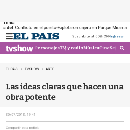
Tema
s del
Conflicto en el puerto
Explotaron cajero en Parque Miramar
día:
Suscribite al 50% OFF
Ingresar
M
e
Personajes
TV y radio
Música
Cine
Series
Te
n
M
u
o
s
t
EL PAÍS
TVSHOW
ARTE
r
a
Las ideas claras que hacen una
r
b
obra potente
�
s
q
u
30/07/2018, 19:41
e
d
Compartir esta noticia