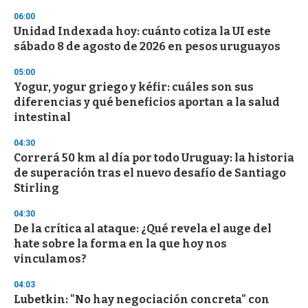
s
06:00
Unidad Indexada hoy: cuánto cotiza la UI este
sábado 8 de agosto de 2026 en pesos uruguayos
05:00
Yogur, yogur griego y kéfir: cuáles son sus
diferencias y qué beneficios aportan a la salud
intestinal
04:30
Correrá 50 km al día por todo Uruguay: la historia
de superación tras el nuevo desafío de Santiago
Stirling
04:30
De la crítica al ataque: ¿Qué revela el auge del
hate sobre la forma en la que hoy nos
vinculamos?
04:03
Lubetkin: "No hay negociación concreta" con