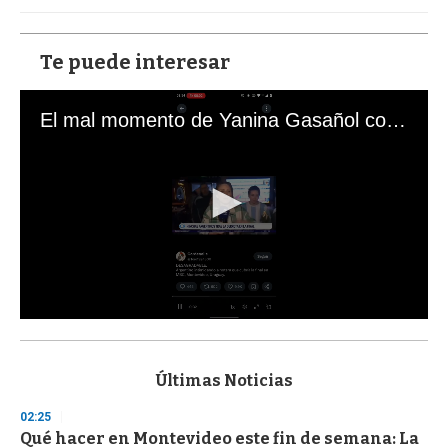
Te puede interesar
El mal momento de Yanina Gasañol con un hincha argentino en "Subrayado"
0
s
e
c
Últimas Noticias
o
n
02:25
d
Qué hacer en Montevideo este fin de semana: La
s