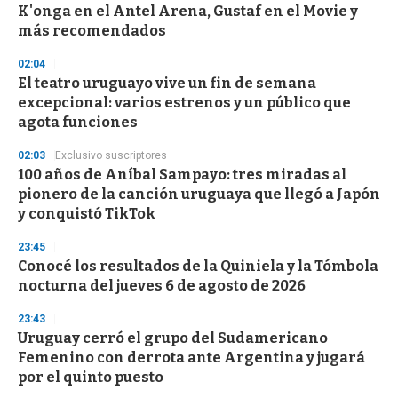
o
K'onga en el Antel Arena, Gustaf en el Movie y
f
más recomendados
3
3
s
02:04
e
El teatro uruguayo vive un fin de semana
c
excepcional: varios estrenos y un público que
o
n
agota funciones
d
s
02:03
Exclusivo suscriptores
100 años de Aníbal Sampayo: tres miradas al
pionero de la canción uruguaya que llegó a Japón
y conquistó TikTok
23:45
Conocé los resultados de la Quiniela y la Tómbola
nocturna del jueves 6 de agosto de 2026
23:43
Uruguay cerró el grupo del Sudamericano
Femenino con derrota ante Argentina y jugará
por el quinto puesto