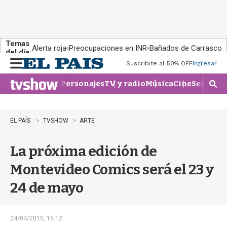
Temas
Alerta roja
Preocupaciones en INR
Bañados de Carrasco
del día:
Suscribite al 50% OFF
Ingresar
M
e
Personajes
TV y radio
Música
Cine
Series
Te
n
M
u
o
s
t
EL PAÍS
TVSHOW
ARTE
r
a
La próxima edición de
r
b
Montevideo Comics será el 23 y
�
s
24 de mayo
q
u
e
d
24/04/2015, 15:12