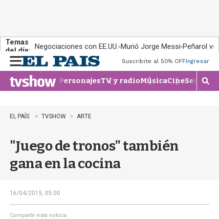
Temas
Negociaciones con EE.UU.
Murió Jorge Messi
Peñarol vs
del día:
Suscribite al 50% OFF
Ingresar
M
e
Personajes
TV y radio
Música
Cine
Series
Te
n
M
u
o
s
t
EL PAÍS
TVSHOW
ARTE
r
a
"Juego de tronos" también
r
b
gana en la cocina
�
s
q
u
16/04/2015, 05:00
e
d
Compartir esta noticia