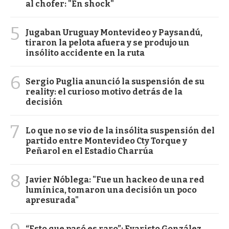
al chofer: "En shock"
5
Jugaban Uruguay Montevideo y Paysandú,
tiraron la pelota afuera y se produjo un
insólito accidente en la ruta
6
Sergio Puglia anunció la suspensión de su
reality: el curioso motivo detrás de la
decisión
7
Lo que no se vio de la insólita suspensión del
partido entre Montevideo Cty Torque y
Peñarol en el Estadio Charrúa
8
Javier Nóblega: "Fue un hackeo de una red
lumínica, tomaron una decisión un poco
apresurada"
“Esto que pasó es raro”: Evaristo González