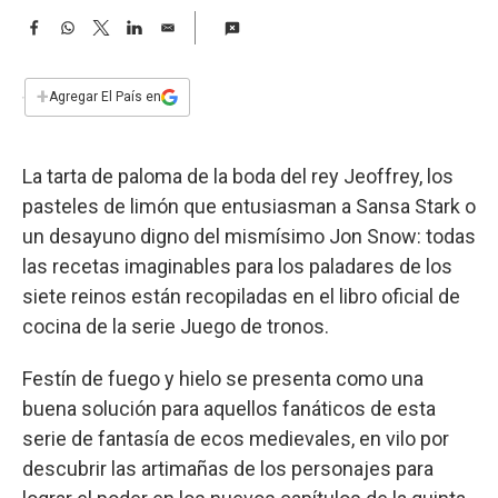
a
F
W
T
L
E
a
h
w
i
m
c
a
i
n
a
e
t
t
k
i
+
Agregar El País en
b
s
t
e
l
o
A
e
d
o
p
r
I
La tarta de paloma de la boda del rey Jeoffrey, los
k
p
n
pasteles de limón que entusiasman a Sansa Stark o
un desayuno digno del mismísimo Jon Snow: todas
las recetas imaginables para los paladares de los
siete reinos están recopiladas en el libro oficial de
cocina de la serie Juego de tronos.
Festín de fuego y hielo se presenta como una
buena solución para aquellos fanáticos de esta
serie de fantasía de ecos medievales, en vilo por
descubrir las artimañas de los personajes para