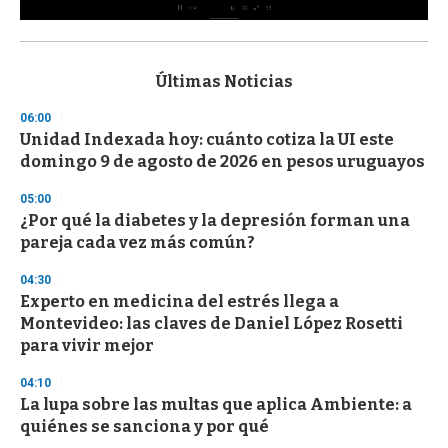
0
s
e
c
Últimas Noticias
o
n
06:00
d
Unidad Indexada hoy: cuánto cotiza la UI este
s
o
domingo 9 de agosto de 2026 en pesos uruguayos
f
3
05:00
3
s
¿Por qué la diabetes y la depresión forman una
e
pareja cada vez más común?
c
o
04:30
n
d
Experto en medicina del estrés llega a
s
Montevideo: las claves de Daniel López Rosetti
para vivir mejor
04:10
La lupa sobre las multas que aplica Ambiente: a
quiénes se sanciona y por qué