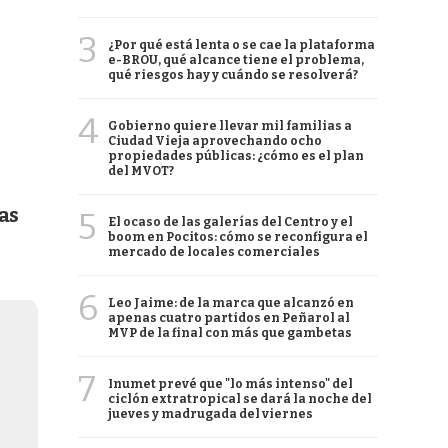
3
¿Por qué está lenta o se cae la plataforma
e-BROU, qué alcance tiene el problema,
qué riesgos hay y cuándo se resolverá?
4
Gobierno quiere llevar mil familias a
Ciudad Vieja aprovechando ocho
propiedades públicas: ¿cómo es el plan
del MVOT?
as
5
El ocaso de las galerías del Centro y el
boom en Pocitos: cómo se reconfigura el
mercado de locales comerciales
6
Leo Jaime: de la marca que alcanzó en
apenas cuatro partidos en Peñarol al
MVP de la final con más que gambetas
7
Inumet prevé que "lo más intenso" del
ciclón extratropical se dará la noche del
jueves y madrugada del viernes