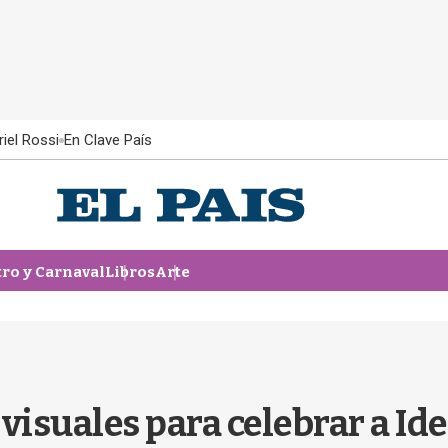
iel Rossi
En Clave País
tro y Carnaval
Libros
Arte
visuales para celebrar a Ide