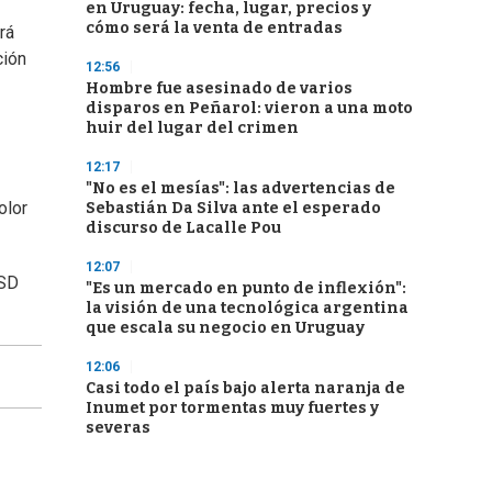
en Uruguay: fecha, lugar, precios y
cómo será la venta de entradas
rá
ción
12:56
Hombre fue asesinado de varios
disparos en Peñarol: vieron a una moto
huir del lugar del crimen
12:17
"No es el mesías": las advertencias de
olor
Sebastián Da Silva ante el esperado
discurso de Lacalle Pou
12:07
USD
"Es un mercado en punto de inflexión":
la visión de una tecnológica argentina
que escala su negocio en Uruguay
12:06
Casi todo el país bajo alerta naranja de
Inumet por tormentas muy fuertes y
severas