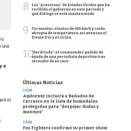
8
Las "presiones" de Estados Unidos que ha
recibido el gobierno en este período y
qué diálogo se está manteniendo
9
Tormentas, vientos de 100 km/h y caída
abrupta de temperatura: así avanzan el
frente frío y el ciclón
es
n una
10
"Perdí todo": el conmovedor pedido de
ayuda de una periodista deportiva tras
incendio de su casa
y a
Últimas Noticias
13:25
Ambiente incluirá a Bañados de
ará el
Carrasco en la lista de humedales
protegidos para “despejar dudas y
manejos”
,
13:02
Foo Fighters confirmó su primer show