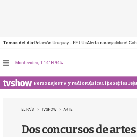
Temas del día:
Relación Uruguay - EE.UU.
Alerta naranja
Murió Gabr
Montevideo, T 14° H 94%
M
e
n
u
Personajes
TV y radio
Música
Cine
Series
Tea
EL PAÍS
TVSHOW
ARTE
Dos concursos de artes 