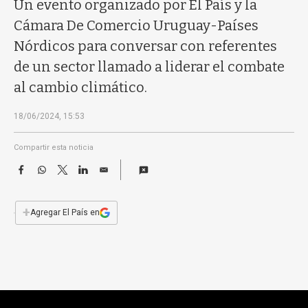
a
Un evento organizado por El País y la
Cámara De Comercio Uruguay-Países
Nórdicos para conversar con referentes
de un sector llamado a liderar el combate
al cambio climático.
18/06/2024, 15:53
Compartir esta noticia
F
W
T
L
E
a
h
w
i
m
c
a
i
n
a
e
t
t
k
i
+
Agregar El País en
b
s
t
e
l
o
A
e
d
o
p
r
I
k
p
n