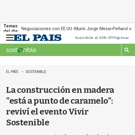
Temas
Negociaciones con EE.UU.
Murió Jorge Messi
Peñarol vs
del día:
Suscribite al 50% OFF
Ingresar
M
e
n
M
u
o
s
t
EL PAÍS
SOSTENIBLE
r
a
La construcción en madera
r
b
"está a punto de caramelo":
�
s
reviví el evento Vivir
q
u
Sostenible
e
d