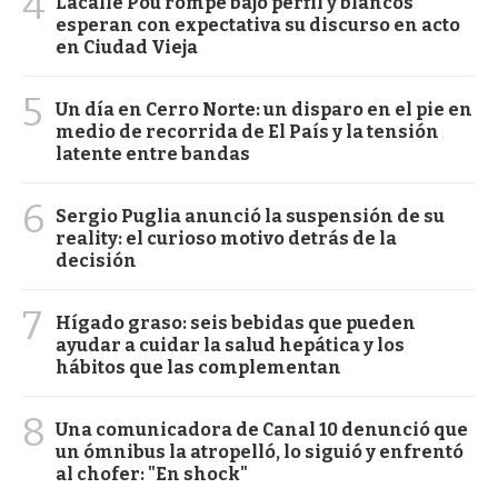
4
Lacalle Pou rompe bajo perfil y blancos
esperan con expectativa su discurso en acto
en Ciudad Vieja
5
Un día en Cerro Norte: un disparo en el pie en
medio de recorrida de El País y la tensión
latente entre bandas
6
Sergio Puglia anunció la suspensión de su
reality: el curioso motivo detrás de la
decisión
7
Hígado graso: seis bebidas que pueden
ayudar a cuidar la salud hepática y los
hábitos que las complementan
8
Una comunicadora de Canal 10 denunció que
un ómnibus la atropelló, lo siguió y enfrentó
al chofer: "En shock"