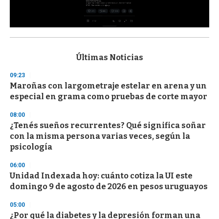
0
s
e
c
Últimas Noticias
o
n
09:23
d
Maroñas con largometraje estelar en arena y un
s
o
especial en grama como pruebas de corte mayor
f
3
08:00
3
s
¿Tenés sueños recurrentes? Qué significa soñar
e
con la misma persona varias veces, según la
c
psicología
o
n
d
06:00
s
Unidad Indexada hoy: cuánto cotiza la UI este
domingo 9 de agosto de 2026 en pesos uruguayos
05:00
¿Por qué la diabetes y la depresión forman una