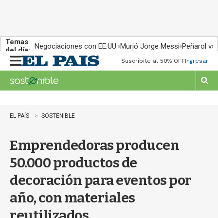
Temas
Negociaciones con EE.UU.
Murió Jorge Messi
Peñarol vs
del día:
Suscribite al 50% OFF
Ingresar
M
e
n
M
u
o
s
t
EL PAÍS
SOSTENIBLE
r
a
Emprendedoras producen
r
b
50.000 productos de
�
s
decoración para eventos por
q
u
año, con materiales
e
d
reutilizados