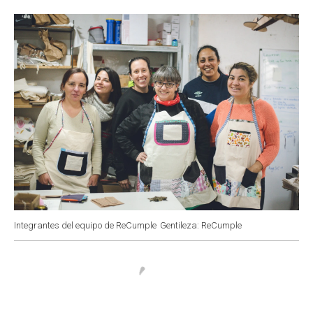
o
p
r
I
k
p
n
Integrantes del equipo de ReCumple
Gentileza: ReCumple