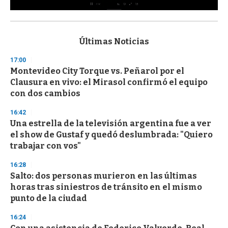
0
s
e
c
Últimas Noticias
o
n
17:00
d
Montevideo City Torque vs. Peñarol por el
s
o
Clausura en vivo: el Mirasol confirmó el equipo
f
con dos cambios
3
3
s
16:42
e
Una estrella de la televisión argentina fue a ver
c
el show de Gustaf y quedó deslumbrada: "Quiero
o
n
trabajar con vos"
d
s
16:28
Salto: dos personas murieron en las últimas
horas tras siniestros de tránsito en el mismo
punto de la ciudad
16:24