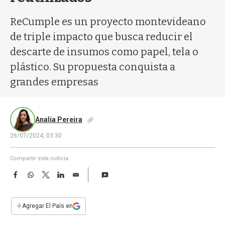
a
ReCumple es un proyecto montevideano
de triple impacto que busca reducir el
descarte de insumos como papel, tela o
plástico. Su propuesta conquista a
grandes empresas
Analía Pereira
26/07/2024, 03:30
Compartir esta noticia
F
W
T
L
E
a
h
w
i
m
c
a
i
n
a
e
t
t
k
i
+
Agregar El País en
b
s
t
e
l
o
A
e
d