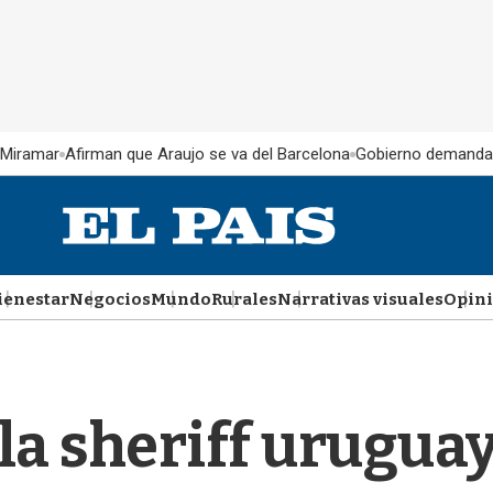
 Miramar
Afirman que Araujo se va del Barcelona
Gobierno demanda
ienestar
Negocios
Mundo
Rurales
Narrativas visuales
Opin
 la sheriff urugua