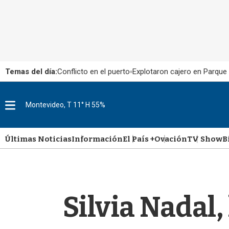
Temas del día:
Conflicto en el puerto
Explotaron cajero en Parque
M
Montevideo, T 11° H 55%
e
n
u
Últimas Noticias
Información
El País +
Ovación
TV Show
B
Silvia Nadal,