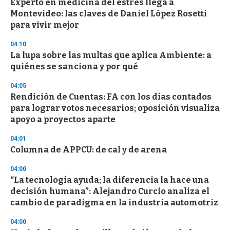
Experto en medicina del estrés llega a
s
o
Montevideo: las claves de Daniel López Rosetti
f
para vivir mejor
3
3
s
04:10
e
La lupa sobre las multas que aplica Ambiente: a
c
quiénes se sanciona y por qué
o
n
d
04:05
s
Rendición de Cuentas: FA con los días contados
para lograr votos necesarios; oposición visualiza
apoyo a proyectos aparte
04:01
Columna de APPCU: de cal y de arena
04:00
“La tecnología ayuda; la diferencia la hace una
decisión humana”: Alejandro Curcio analiza el
cambio de paradigma en la industria automotriz
04:00