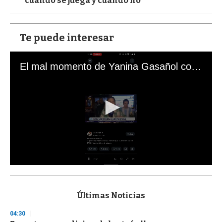
cuando se juega y cuando no”
Te puede interesar
El mal momento de Yanina Gasañol con un hincha argentino en "Subrayado"
0
s
e
c
Últimas Noticias
o
n
04:30
d