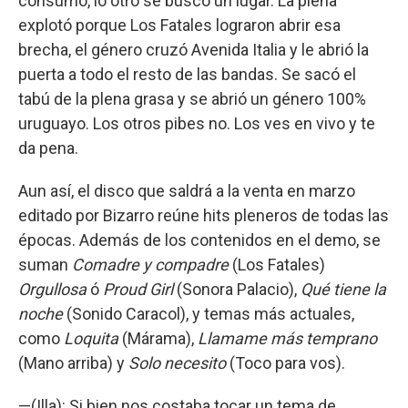
consumo, lo otro se buscó un lugar. La plena
explotó porque Los Fatales lograron abrir esa
brecha, el género cruzó Avenida Italia y le abrió la
puerta a todo el resto de las bandas. Se sacó el
tabú de la plena grasa y se abrió un género 100%
uruguayo. Los otros pibes no. Los ves en vivo y te
da pena.
Aun así, el disco que saldrá a la venta en marzo
editado por Bizarro reúne hits pleneros de todas las
épocas. Además de los contenidos en el demo, se
suman
Comadre y compadre
(Los Fatales)
Orgullosa
ó
Proud Girl
(Sonora Palacio),
Qué tiene la
noche
(Sonido Caracol), y temas más actuales,
como
Loquita
(Márama),
Llamame más temprano
(Mano arriba) y
Solo necesito
(Toco para vos).
—(Illa): Si bien nos costaba tocar un tema de