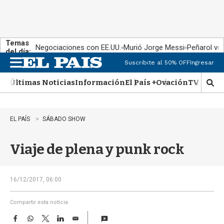
Temas
Negociaciones con EE.UU.
Murió Jorge Messi
Peñarol vs
del día:
Suscribite al 50% OFF
Ingresar
M
e
Últimas Noticias
Información
El País +
Ovación
TV Show
n
M
u
o
s
t
EL PAÍS
SÁBADO SHOW
r
a
Viaje de plena y punk rock
r
b
�
s
16/12/2017, 06:00
q
u
Compartir esta noticia
e
F
W
T
L
E
d