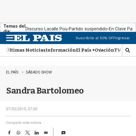
Temas del
Discurso Lacalle Pou
Partido suspendido
En Clave País
día:
Suscribite al 50% OFF
Ingresar
M
e
Últimas Noticias
Información
El País +
Ovación
TV Show
n
M
u
o
s
t
EL PAÍS
SÁBADO SHOW
r
a
Sandra Bartolomeo
r
b
�
s
07/02/2015, 07:00
q
u
Compartir esta noticia
e
F
W
T
L
E
d