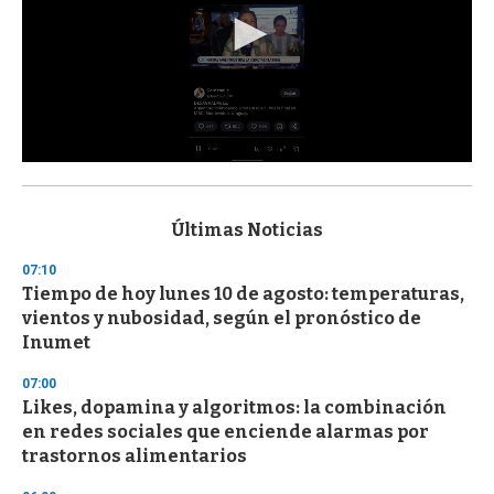
0
s
e
c
Últimas Noticias
o
n
07:10
d
Tiempo de hoy lunes 10 de agosto: temperaturas,
s
o
vientos y nubosidad, según el pronóstico de
f
Inumet
3
3
s
07:00
e
Likes, dopamina y algoritmos: la combinación
c
en redes sociales que enciende alarmas por
o
n
trastornos alimentarios
d
s