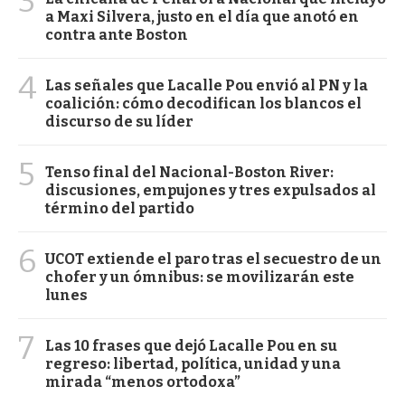
3
a Maxi Silvera, justo en el día que anotó en
contra ante Boston
4
Las señales que Lacalle Pou envió al PN y la
coalición: cómo decodifican los blancos el
discurso de su líder
5
Tenso final del Nacional-Boston River:
discusiones, empujones y tres expulsados al
término del partido
6
UCOT extiende el paro tras el secuestro de un
chofer y un ómnibus: se movilizarán este
lunes
7
Las 10 frases que dejó Lacalle Pou en su
regreso: libertad, política, unidad y una
mirada “menos ortodoxa”