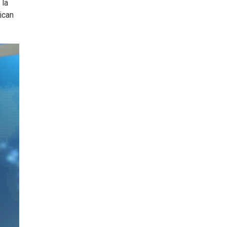
 la
ican