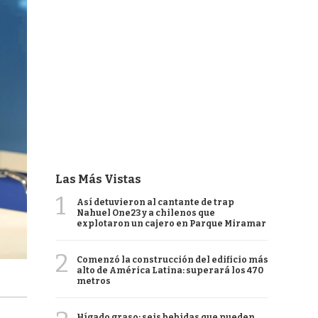
Las Más Vistas
1
Así detuvieron al cantante de trap
Nahuel One23 y a chilenos que
explotaron un cajero en Parque Miramar
2
Comenzó la construcción del edificio más
alto de América Latina: superará los 470
metros
Hígado graso: seis bebidas que pueden