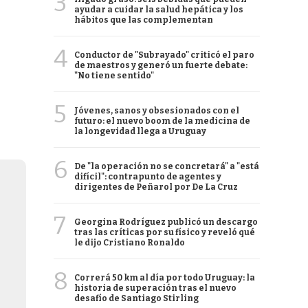
3
ayudar a cuidar la salud hepática y los
hábitos que las complementan
4
Conductor de "Subrayado" criticó el paro
de maestros y generó un fuerte debate:
"No tiene sentido"
5
Jóvenes, sanos y obsesionados con el
futuro: el nuevo boom de la medicina de
la longevidad llega a Uruguay
6
De "la operación no se concretará" a "está
difícil": contrapunto de agentes y
dirigentes de Peñarol por De La Cruz
7
Georgina Rodríguez publicó un descargo
tras las críticas por su físico y reveló qué
le dijo Cristiano Ronaldo
8
Correrá 50 km al día por todo Uruguay: la
historia de superación tras el nuevo
desafío de Santiago Stirling