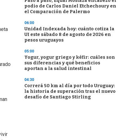
Paso a paso, Equal Mostaza encabezó el
podio de Carlos Daniel Etchechoury en
el Comparación de Palermo
06:00
Unidad Indexada hoy: cuánto cotiza la
meta
UI este sábado 8 de agosto de 2026 en
pesos uruguayos
05:00
Yogur, yogur griego y kéfir: cuáles son
sus diferencias y qué beneficios
urado
aportan a la salud intestinal
04:30
Correrá 50 km al día por todo Uruguay:
la historia de superación tras el nuevo
desafío de Santiago Stirling
rman
ivir