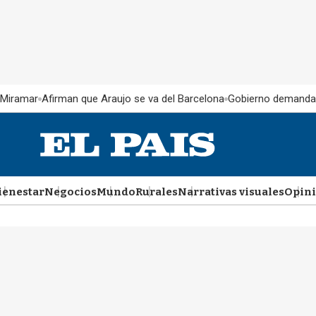
 Miramar
Afirman que Araujo se va del Barcelona
Gobierno demanda
ienestar
Negocios
Mundo
Rurales
Narrativas visuales
Opin