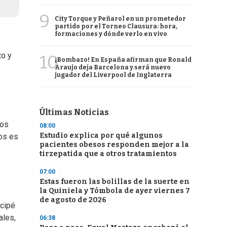
9
City Torque y Peñarol en un prometedor
partido por el Torneo Clausura: hora,
formaciones y dónde verlo en vivo
to y
10
¡Bombazo! En España afirman que Ronald
Araujo deja Barcelona y será nuevo
jugador del Liverpool de Inglaterra
Últimas Noticias
sos
08:00
Estudio explica por qué algunos
ios es
pacientes obesos responden mejor a la
tirzepatida que a otros tratamientos
07:00
Estas fueron las bolillas de la suerte en
la Quiniela y Tómbola de ayer viernes 7
de agosto de 2026
icipé
ales,
06:38