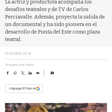
a
La actriz y productora acompaña los
desafíos teatrales y de TV de Carlos
Perciavalle. Además, proyecta la salida de
un documental y ha sido pionera en el
desarrollo de Punta del Este como plaza
teatral.
01/02/2025, 03:18
Compartir esta noticia
F
W
T
L
E
a
h
w
i
m
c
a
i
n
a
e
t
t
k
i
+
Agregar El País en
b
s
t
e
l
o
A
e
d
o
p
r
I
k
p
n