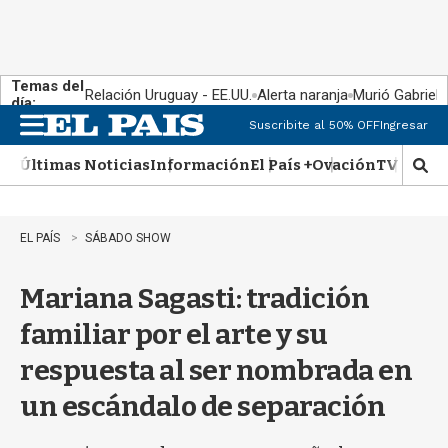
Temas del
Relación Uruguay - EE.UU.
Alerta naranja
Murió Gabriel 
día:
Suscribite al 50% OFF
Ingresar
M
e
Últimas Noticias
Información
El País +
Ovación
TV Show
n
M
u
o
s
t
EL PAÍS
SÁBADO SHOW
r
a
Mariana Sagasti: tradición
r
b
familiar por el arte y su
�
s
respuesta al ser nombrada en
q
u
un escándalo de separación
e
d