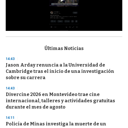
0
s
e
c
Últimas Noticias
o
n
14:43
d
Jason Arday renuncia a la Universidad de
s
o
Cambridge tras el inicio de una investigación
f
sobre su carrera
3
3
s
14:43
e
Divercine 2026 en Montevideo trae cine
c
internacional, talleres y actividades gratuitas
o
n
durante el mes de agosto
d
s
14:11
Policía de Minas investiga la muerte de un