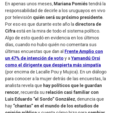
En apenas unos meses,
Mariana Pomiés
tendrá la
responsabilidad de decirle a los uruguayos en vivo
por televisión
quién será su próximo presidente
.
Por eso es que durante este año la
directora de
Cifra
está en la mira de todo el sistema político.
Algo de esto quedó en evidencia en los últimos
días, cuando no hubo quién no comentara sus
últimas encuestas que dan al
Frente Amplio con
un 47% de intención de voto
y a
Yamandú Orsi
como el dirigente que despierta más simpatía
(por encima de Lacalle Pou y Mujica). En un diálogo
para conocer a la mujer detrás de las encuestas, la
analista revela que
hay políticos que le guardan
rencor
, recuerda su
relación casi familiar con
Luis Eduardo “el Sordo” González
, denuncia que
hay
“chantas” en el mundo de los estudios de
opinión pública
y cuenta cómo hizo para
cambiar