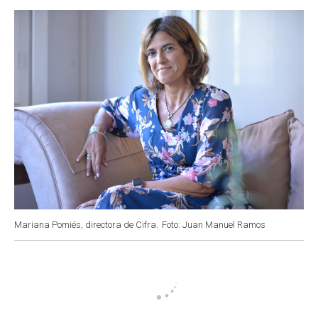
o
p
r
I
k
p
n
Mariana Pomiés, directora de Cifra.
Foto: Juan Manuel Ramos