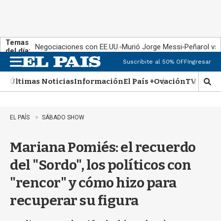
Temas
Negociaciones con EE.UU.
Murió Jorge Messi
Peñarol vs
del día:
Suscribite al 50% OFF
Ingresar
M
e
Últimas Noticias
Información
El País +
Ovación
TV Show
n
M
u
o
s
t
EL PAÍS
SÁBADO SHOW
r
a
Mariana Pomiés: el recuerdo
r
b
del "Sordo", los políticos con
�
s
"rencor" y cómo hizo para
q
u
recuperar su figura
e
d