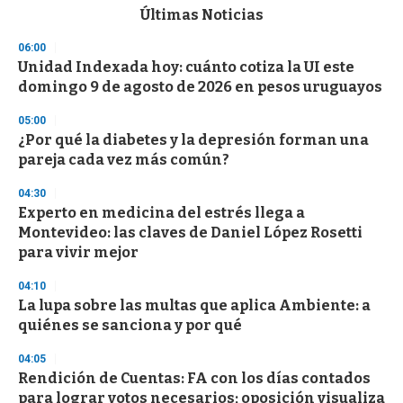
c
Últimas Noticias
o
n
06:00
d
Unidad Indexada hoy: cuánto cotiza la UI este
s
o
domingo 9 de agosto de 2026 en pesos uruguayos
f
3
05:00
3
s
¿Por qué la diabetes y la depresión forman una
e
pareja cada vez más común?
c
o
04:30
n
d
Experto en medicina del estrés llega a
s
Montevideo: las claves de Daniel López Rosetti
para vivir mejor
04:10
La lupa sobre las multas que aplica Ambiente: a
quiénes se sanciona y por qué
04:05
Rendición de Cuentas: FA con los días contados
para lograr votos necesarios; oposición visualiza