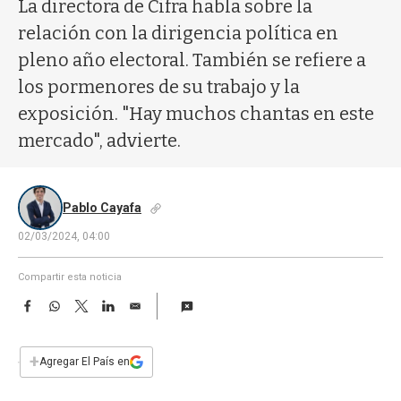
a
La directora de Cifra habla sobre la
relación con la dirigencia política en
pleno año electoral. También se refiere a
los pormenores de su trabajo y la
exposición. "Hay muchos chantas en este
mercado", advierte.
Pablo Cayafa
02/03/2024, 04:00
Compartir esta noticia
F
W
T
L
E
a
h
w
i
m
c
a
i
n
a
e
t
t
k
i
+
Agregar El País en
b
s
t
e
l
o
A
e
d