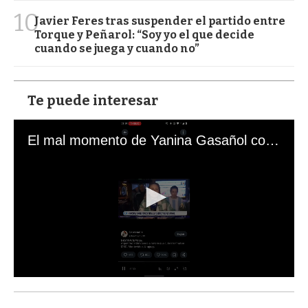
10
Javier Feres tras suspender el partido entre
Torque y Peñarol: “Soy yo el que decide
cuando se juega y cuando no”
Te puede interesar
El mal momento de Yanina Gasañol con un hincha argentino en "Subrayado"
0
s
e