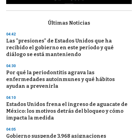
0
s
e
c
Últimas Noticias
o
n
04:42
d
Las "presiones" de Estados Unidos que ha
s
o
recibido el gobierno en este período y qué
f
diálogo se está manteniendo
3
3
s
04:30
e
Por qué la periodontitis agrava las
c
enfermedades autoinmunes y qué hábitos
o
n
ayudan a prevenirla
d
s
04:10
Estados Unidos frena el ingreso de aguacate de
México: los motivos detrás del bloqueo y cómo
impacta la medida
04:05
Gobierno suspende 3.968 asignaciones