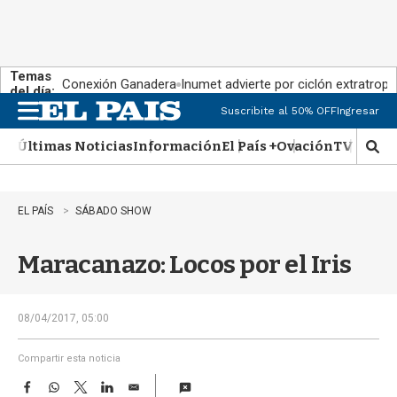
Temas
Conexión Ganadera
Inumet advierte por ciclón extratropi
del día:
Suscribite al 50% OFF
Ingresar
M
e
Últimas Noticias
Información
El País +
Ovación
TV Show
n
M
u
o
s
t
EL PAÍS
SÁBADO SHOW
r
a
Maracanazo: Locos por el Iris
r
b
�
s
08/04/2017, 05:00
q
u
Compartir esta noticia
e
F
W
T
L
E
d