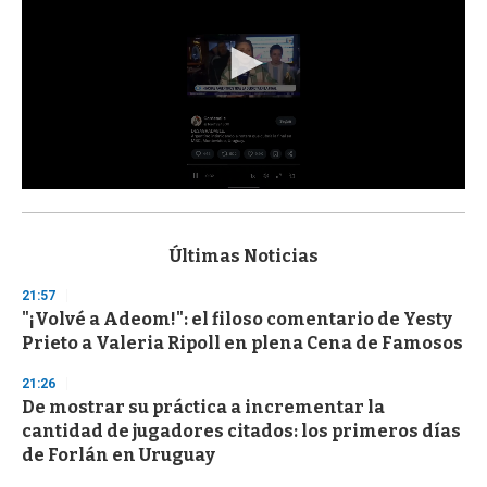
0
s
e
c
Últimas Noticias
o
n
21:57
d
"¡Volvé a Adeom!": el filoso comentario de Yesty
s
o
Prieto a Valeria Ripoll en plena Cena de Famosos
f
3
21:26
3
s
De mostrar su práctica a incrementar la
e
cantidad de jugadores citados: los primeros días
c
de Forlán en Uruguay
o
n