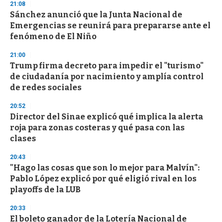
d
21:08
s
Sánchez anunció que la Junta Nacional de
Emergencias se reunirá para prepararse ante el
fenómeno de El Niño
21:00
Trump firma decreto para impedir el "turismo"
de ciudadanía por nacimiento y amplía control
de redes sociales
20:52
Director del Sinae explicó qué implica la alerta
roja para zonas costeras y qué pasa con las
clases
20:43
"Hago las cosas que son lo mejor para Malvín":
Pablo López explicó por qué eligió rival en los
playoffs de la LUB
20:33
El boleto ganador de la Lotería Nacional de