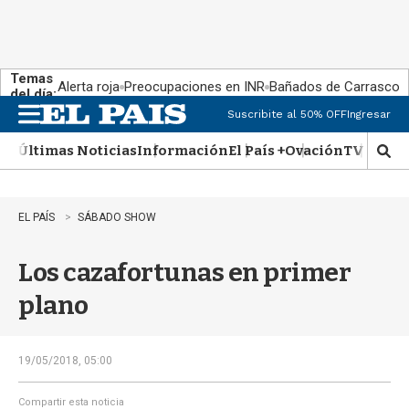
Temas
Alerta roja
Preocupaciones en INR
Bañados de Carrasco
del día:
Suscribite al 50% OFF
Ingresar
M
e
Últimas Noticias
Información
El País +
Ovación
TV Show
n
M
u
o
s
t
EL PAÍS
SÁBADO SHOW
r
a
Los cazafortunas en primer
r
b
plano
�
s
q
u
19/05/2018, 05:00
e
d
Compartir esta noticia