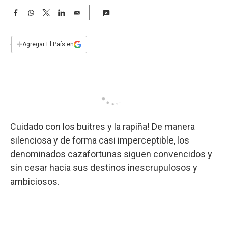
a
F
W
T
L
E
a
h
w
i
m
c
a
i
n
a
e
t
t
k
i
+
Agregar El País en
b
s
t
e
l
o
A
e
d
o
p
r
I
k
p
n
Cuidado con los buitres y la rapiña! De manera
silenciosa y de forma casi imperceptible, los
denominados cazafortunas siguen convencidos y
sin cesar hacia sus destinos inescrupulosos y
ambiciosos.