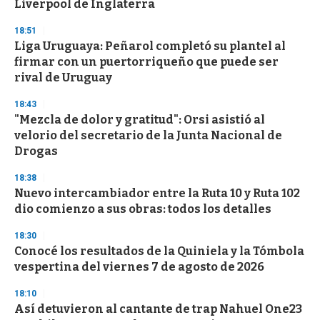
n
Liverpool de Inglaterra
d
s
18:51
Liga Uruguaya: Peñarol completó su plantel al
firmar con un puertorriqueño que puede ser
rival de Uruguay
18:43
"Mezcla de dolor y gratitud": Orsi asistió al
velorio del secretario de la Junta Nacional de
Drogas
18:38
Nuevo intercambiador entre la Ruta 10 y Ruta 102
dio comienzo a sus obras: todos los detalles
18:30
Conocé los resultados de la Quiniela y la Tómbola
vespertina del viernes 7 de agosto de 2026
18:10
Así detuvieron al cantante de trap Nahuel One23