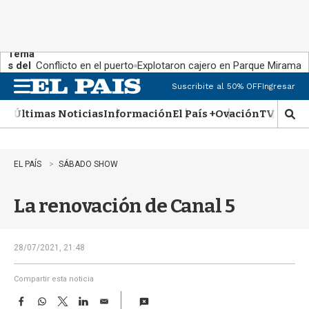
Tema
s del
Conflicto en el puerto
Explotaron cajero en Parque Miramar
día:
Suscribite al 50% OFF
Ingresar
M
e
Últimas Noticias
Información
El País +
Ovación
TV Show
n
M
u
o
s
t
EL PAÍS
SÁBADO SHOW
r
a
La renovación de Canal 5
r
b
�
s
28/07/2021, 21:48
q
u
Compartir esta noticia
e
F
W
T
L
E
d