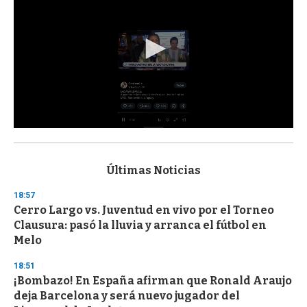
0
s
e
c
Últimas Noticias
o
n
18:57
d
Cerro Largo vs. Juventud en vivo por el Torneo
s
o
Clausura: pasó la lluvia y arranca el fútbol en
f
Melo
3
3
s
18:51
e
¡Bombazo! En España afirman que Ronald Araujo
c
deja Barcelona y será nuevo jugador del
o