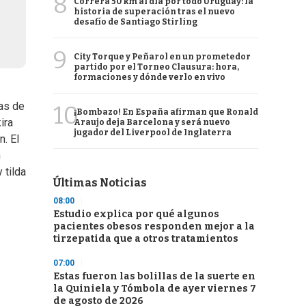
8
Correrá 50 km al día por todo Uruguay: la
historia de superación tras el nuevo
desafío de Santiago Stirling
9
City Torque y Peñarol en un prometedor
partido por el Torneo Clausura: hora,
formaciones y dónde verlo en vivo
uas de
10
¡Bombazo! En España afirman que Ronald
ira
Araujo deja Barcelona y será nuevo
jugador del Liverpool de Inglaterra
. El
n
 tilda
Últimas Noticias
08:00
Estudio explica por qué algunos
pacientes obesos responden mejor a la
tirzepatida que a otros tratamientos
07:00
Estas fueron las bolillas de la suerte en
la Quiniela y Tómbola de ayer viernes 7
de agosto de 2026