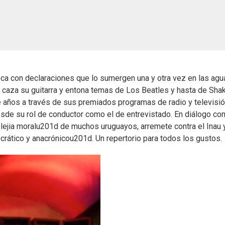
ovoca con declaraciones que lo sumergen una y otra vez en las ag
caza su guitarra y entona temas de Los Beatles y hasta de Shak
e años a través de sus premiados programas de radio y televisión
desde su rol de conductor como el de entrevistado. En diálogo co
ejia moralu201d de muchos uruguayos, arremete contra el Inau y
tico y anacrónicou201d. Un repertorio para todos los gustos.