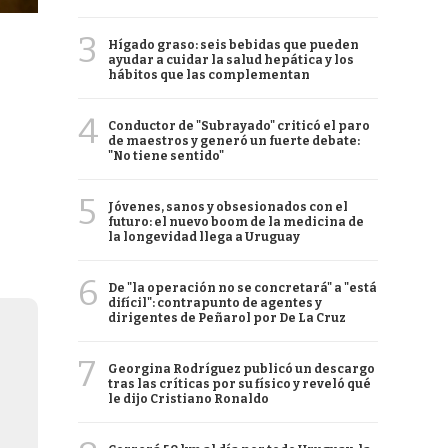
3
Hígado graso: seis bebidas que pueden
ayudar a cuidar la salud hepática y los
hábitos que las complementan
4
Conductor de "Subrayado" criticó el paro
de maestros y generó un fuerte debate:
"No tiene sentido"
5
Jóvenes, sanos y obsesionados con el
futuro: el nuevo boom de la medicina de
la longevidad llega a Uruguay
6
De "la operación no se concretará" a "está
difícil": contrapunto de agentes y
dirigentes de Peñarol por De La Cruz
7
Georgina Rodríguez publicó un descargo
tras las críticas por su físico y reveló qué
le dijo Cristiano Ronaldo