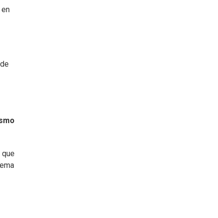
 en
 de
ismo
s que
 tema