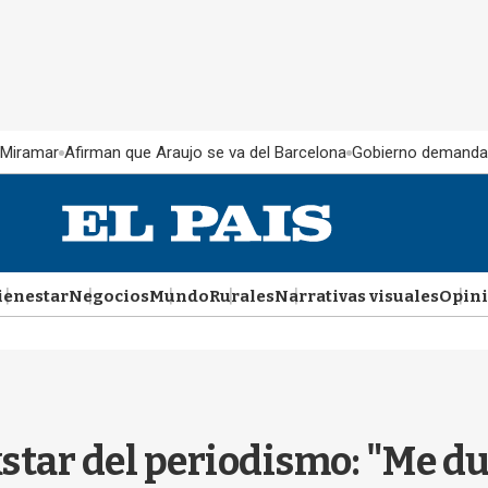
 Miramar
Afirman que Araujo se va del Barcelona
Gobierno demanda
ienestar
Negocios
Mundo
Rurales
Narrativas visuales
Opin
ckstar del periodismo: "Me d