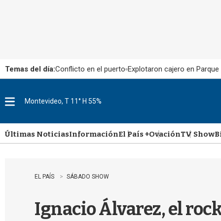
Temas del día:
Conflicto en el puerto
Explotaron cajero en Parque
Montevideo, T 11° H 55%
M
e
n
u
Últimas Noticias
Información
El País +
Ovación
TV Show
B
EL PAÍS
SÁBADO SHOW
Ignacio Álvarez, el ro