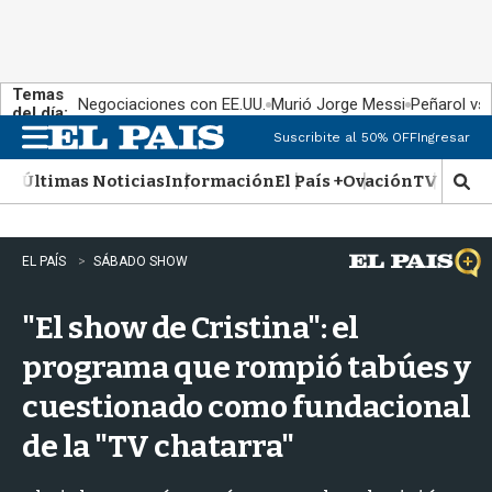
Temas
Negociaciones con EE.UU.
Murió Jorge Messi
Peñarol vs
del día:
Suscribite al 50% OFF
Ingresar
M
e
Últimas Noticias
Información
El País +
Ovación
TV Show
n
M
u
o
s
t
EL PAÍS
SÁBADO SHOW
r
a
"El show de Cristina": el
r
b
programa que rompió tabúes y
�
s
cuestionado como fundacional
q
u
de la "TV chatarra"
e
d