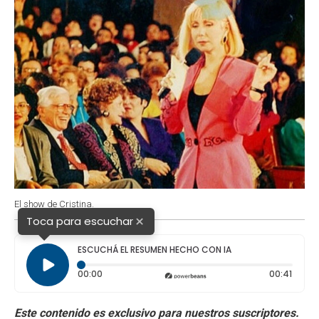
El show de Cristina.
×
Toca para escuchar
ESCUCHÁ EL RESUMEN HECHO CON IA
Tiempo transcurrido: 0 segundos
Durac
00:00
00:41