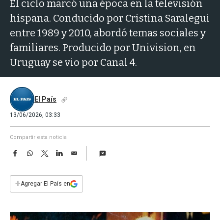
a
El ciclo marcó una época en la televisión
hispana. Conducido por Cristina Saralegui
entre 1989 y 2010, abordó temas sociales y
familiares. Producido por Univision, en
Uruguay se vio por Canal 4.
El País
13/06/2026, 03:33
Compartir esta noticia
F
W
T
L
E
a
h
w
i
m
c
a
i
n
a
e
t
t
k
i
+
Agregar El País en
b
s
t
e
l
o
A
e
d
o
p
r
I
k
p
n