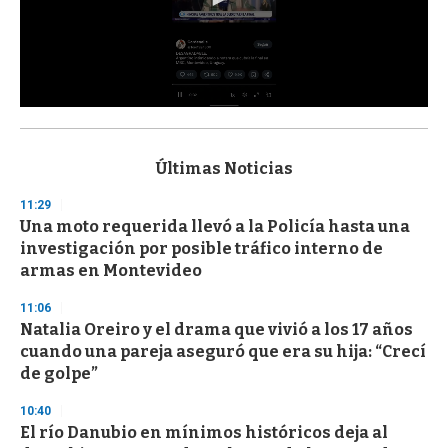
0
s
e
c
Últimas Noticias
o
n
11:29
d
Una moto requerida llevó a la Policía hasta una
s
o
investigación por posible tráfico interno de
f
armas en Montevideo
3
3
s
11:06
e
Natalia Oreiro y el drama que vivió a los 17 años
c
cuando una pareja aseguró que era su hija: “Crecí
o
n
de golpe”
d
s
10:40
El río Danubio en mínimos históricos deja al