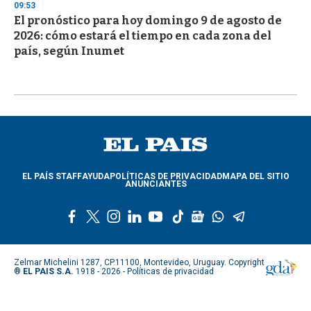
09:53
El pronóstico para hoy domingo 9 de agosto de
2026: cómo estará el tiempo en cada zona del
país, según Inumet
EL PAÍS STAFF
AYUDA
POLÍTICAS DE PRIVACIDAD
MAPA DEL SITIO
ANUNCIANTES
f
t
i
l
y
t
g
w
t
a
w
n
i
o
i
o
h
e
c
i
s
n
u
k
o
a
l
e
t
t
k
t
t
g
t
e
Zelmar Michelini 1287, CP.11100, Montevideo, Uruguay. Copyright
b
t
a
e
u
o
l
s
g
®
EL PAIS S.A.
1918 - 2026 -
Políticas de privacidad
o
e
g
d
b
k
e
a
r
o
r
r
i
e
n
p
a