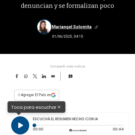
denuncian y se formalizan poco
Mariangel Solomita
01/06/2025, 04:15
Compartir esta noticia
F
W
T
L
E
a
h
w
i
m
c
a
i
n
a
e
t
t
k
i
+
Agregar El País en
b
s
t
e
l
o
A
e
d
×
Toca para escuchar
o
p
r
I
k
p
n
ESCUCHÁ EL RESUMEN HECHO CON IA
Elapsed time: 0 seconds
Durat
00:00
00:44