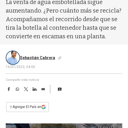
a
La venta de agua embotellada sigue
aumentando. ¿Pero cuánto más se recicla?
Acompañamos el recorrido desde que se
tira la botella al contenedor hasta que se
convierte en escamas en una planta.
Sebastián Cabrera
16/07/2023, 04:00
Compartir esta noticia
F
W
T
L
E
a
h
w
i
m
c
a
i
n
a
e
t
t
k
i
+
Agregar El País en
b
s
t
e
l
o
A
e
d
o
p
r
I
k
p
n