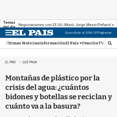
Temas
Negociaciones con EE.UU.
Murió Jorge Messi
Peñarol vs
del día:
Suscribite al 50% OFF
Ingresar
M
e
Últimas Noticias
Información
El País +
Ovación
TV Show
n
M
u
o
s
t
EL PAÍS
QUÉ PASA
r
a
Montañas de plástico por la
r
b
crisis del agua: ¿cuántos
�
s
bidones y botellas se reciclan y
q
u
cuánto va a la basura?
e
d