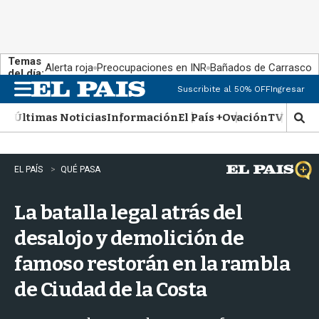
Temas
Alerta roja
Preocupaciones en INR
Bañados de Carrasco
del día:
Suscribite al 50% OFF
Ingresar
M
e
Últimas Noticias
Información
El País +
Ovación
TV Show
n
M
u
o
s
t
EL PAÍS
QUÉ PASA
r
a
La batalla legal atrás del
r
b
desalojo y demolición de
�
s
famoso restorán en la rambla
q
u
de Ciudad de la Costa
e
d