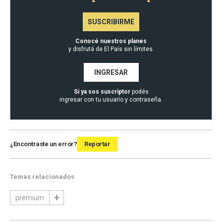
SUSCRIBIRME
Conocé nuestros planes
y disfrutá de El País sin límites.
INGRESAR
Si ya sos suscriptor
podés
ingresar con tu usuario y contraseña.
¿Encontraste un error?
Reportar
Temas relacionados
premium