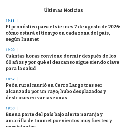
e
c
Últimas Noticias
o
n
19:11
d
El pronóstico para el viernes 7 de agosto de 2026:
s
o
cómo estará el tiempo en cada zona del país,
f
según Inumet
3
3
s
19:00
e
Cuántas horas conviene dormir después de los
c
60 años y por qué el descanso sigue siendo clave
o
n
para la salud
d
s
18:57
Peón rural murió en Cerro Largo tras ser
alcanzado por un rayo; hubo desplazados y
destrozos en varias zonas
18:50
Buena parte del país bajo alerta naranja y
amarilla de Inumet por vientos muy fuertes y
persistentes