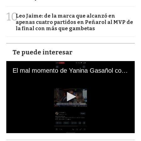
10
Leo Jaime: de la marca que alcanzó en
apenas cuatro partidos en Peñarol al MVP de
la final con más que gambetas
Te puede interesar
El mal momento de Yanina Gasañol con un hincha argentino en "Subrayado"
0
s