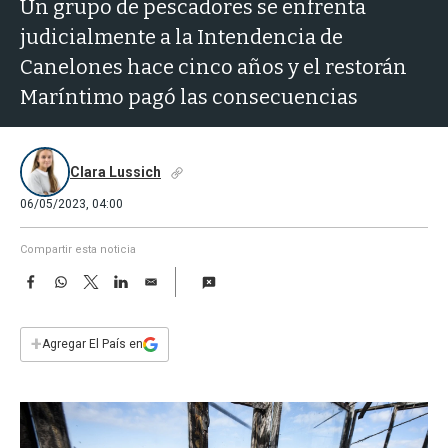
a
Un grupo de pescadores se enfrenta
judicialmente a la Intendencia de
Canelones hace cinco años y el restorán
Maríntimo pagó las consecuencias
Clara Lussich
06/05/2023, 04:00
Compartir esta noticia
F
W
T
L
E
a
h
w
i
m
c
a
i
n
a
e
t
t
k
i
+
Agregar El País en
b
s
t
e
l
o
A
e
d
o
p
r
I
k
p
n