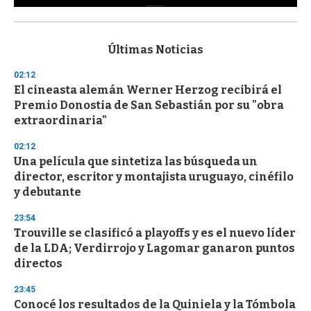
0
s
e
c
Últimas Noticias
o
n
02:12
d
El cineasta alemán Werner Herzog recibirá el
s
o
Premio Donostia de San Sebastián por su "obra
f
extraordinaria"
3
3
s
02:12
e
Una película que sintetiza las búsqueda un
c
director, escritor y montajista uruguayo, cinéfilo
o
n
y debutante
d
s
23:54
Trouville se clasificó a playoffs y es el nuevo líder
de la LDA; Verdirrojo y Lagomar ganaron puntos
directos
23:45
Conocé los resultados de la Quiniela y la Tómbola