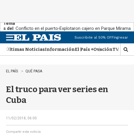
Tema
s del
Conflicto en el puerto
Explotaron cajero en Parque Miramar
día:
Suscribite al 50% OFF
Ingresar
M
e
Últimas Noticias
Información
El País +
Ovación
TV Show
n
M
u
o
s
t
EL PAÍS
QUÉ PASA
r
a
El truco para ver series en
r
b
Cuba
�
s
q
u
11/02/2018, 06:00
e
d
Compartir esta noticia