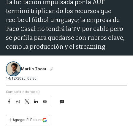
a
La licitación impulsada por la AUF
terminó triplicando los recursos que
recibe el fútbol uruguayo; la empresa de
Paco Casal no tendrá la TV por cable pero
se perfila para quedarse con rubros clave,
como la producción y el streaming.
Martín Tocar
14/12/2025, 03:30
Compartir esta noticia
F
W
T
L
E
a
h
w
i
m
c
a
i
n
a
e
t
t
k
i
+
Agregar El País en
b
s
t
e
l
o
A
e
d