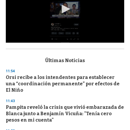
0
s
e
c
Últimas Noticias
o
n
11:54
d
Orsi recibe a los intendentes para establecer
s
o
una “coordinación permanente” por efectos de
f
El Niño
3
3
s
11:43
e
Pampita reveló la crisis que vivió embarazada de
c
Blanca junto a Benjamín Vicuña: "Tenía cero
o
n
pesos en mi cuenta"
d
s