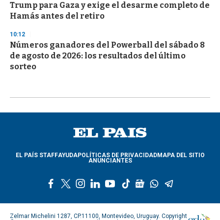
Trump para Gaza y exige el desarme completo de
Hamás antes del retiro
10:12
Números ganadores del Powerball del sábado 8
de agosto de 2026: los resultados del último
sorteo
EL PAÍS STAFF
AYUDA
POLÍTICAS DE PRIVACIDAD
MAPA DEL SITIO
ANUNCIANTES
f
t
i
l
y
t
g
w
t
a
w
n
i
o
i
o
h
e
c
i
s
n
u
k
o
a
l
e
t
t
k
t
t
g
t
e
Zelmar Michelini 1287, CP.11100, Montevideo, Uruguay. Copyright