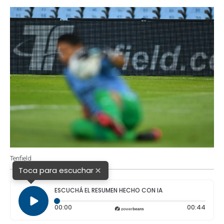
o
p
r
I
k
p
n
Tenfield
×
Toca para escuchar
ESCUCHÁ EL RESUMEN HECHO CON IA
Tiempo transcurrido: 0 segundos
Durac
00:00
00:44