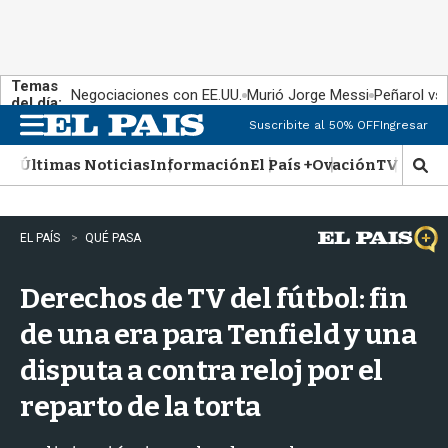
Temas
Negociaciones con EE.UU.
Murió Jorge Messi
Peñarol vs
del día:
Suscribite al 50% OFF
Ingresar
M
e
Últimas Noticias
Información
El País +
Ovación
TV Show
n
M
u
o
s
t
EL PAÍS
QUÉ PASA
r
a
Derechos de TV del fútbol: fin
r
b
de una era para Tenfield y una
�
s
disputa a contra reloj por el
q
u
reparto de la torta
e
d