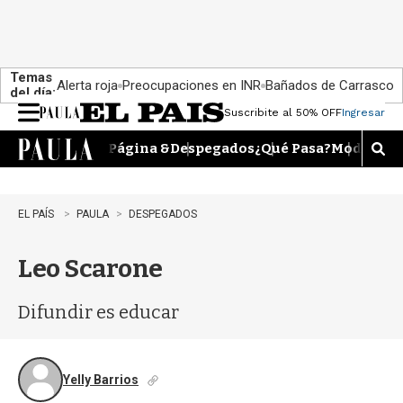
Temas
Alerta roja
Preocupaciones en INR
Bañados de Carrasco
del día:
Suscribite al 50% OFF
Ingresar
M
e
Página &
Despegados
¿Qué Pasa?
Moda
Dime
n
M
u
o
s
t
EL PAÍS
PAULA
DESPEGADOS
r
a
Leo Scarone
r
b
�
Difundir es educar
s
q
u
e
Yelly Barrios
d