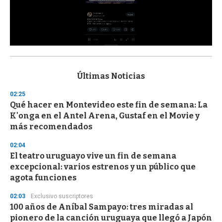
0
s
e
c
Últimas Noticias
o
n
02:25
d
Qué hacer en Montevideo este fin de semana: La
s
o
K'onga en el Antel Arena, Gustaf en el Movie y
f
más recomendados
3
3
s
02:04
e
El teatro uruguayo vive un fin de semana
c
excepcional: varios estrenos y un público que
o
n
agota funciones
d
s
02:03
Exclusivo suscriptores
100 años de Aníbal Sampayo: tres miradas al
pionero de la canción uruguaya que llegó a Japón