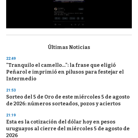
0
s
e
c
Últimas Noticias
o
n
22:49
d
"Tranquilo el camello...": la frase que eligió
s
o
Peñarol e imprimió en pilusos para festejar el
f
Intermedio
3
3
s
21:53
e
Sorteo del 5 de Oro de este miércoles 5 de agosto
c
de 2026: números sorteados, pozos y aciertos
o
n
d
21:19
s
Esta es la cotización del dólar hoy en pesos
uruguayos al cierre del miércoles 5 de agosto de
2026