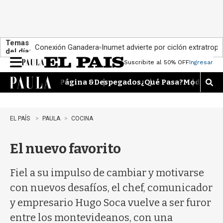
Temas
Conexión Ganadera
Inumet advierte por ciclón extratropi
del día:
Suscribite al 50% OFF
Ingresar
M
e
Página &
Despegados
¿Qué Pasa?
Moda
Dime
n
M
u
o
s
t
EL PAÍS
PAULA
COCINA
r
a
El nuevo favorito
r
b
�
Fiel a su impulso de cambiar y motivarse
s
q
con nuevos desafíos, el chef, comunicador
u
y empresario Hugo Soca vuelve a ser furor
e
d
entre los montevideanos, con una