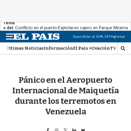
Tema
s del
Conflicto en el puerto
Explotaron cajero en Parque Miramar
día:
M
Suscribite al 50% OFF
Ingresar
e
n
Últimas Noticias
Información
El País +
Ovación
TV Show
M
u
o
s
t
r
Pánico en el Aeropuerto
a
r
Internacional de Maiquetía
b
�
durante los terremotos en
s
q
Venezuela
u
e
d
F
W
T
L
E