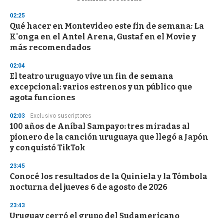
o
n
02:25
d
Qué hacer en Montevideo este fin de semana: La
s
o
K'onga en el Antel Arena, Gustaf en el Movie y
f
más recomendados
3
3
s
02:04
e
El teatro uruguayo vive un fin de semana
c
excepcional: varios estrenos y un público que
o
n
agota funciones
d
s
02:03
Exclusivo suscriptores
100 años de Aníbal Sampayo: tres miradas al
pionero de la canción uruguaya que llegó a Japón
y conquistó TikTok
23:45
Conocé los resultados de la Quiniela y la Tómbola
nocturna del jueves 6 de agosto de 2026
23:43
Uruguay cerró el grupo del Sudamericano