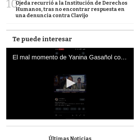
10
Ojeda recurrió a la Institución de Derechos
Humanos, tras no encontrar respuesta en
una denuncia contra Clavijo
Te puede interesar
El mal momento de Yanina Gasañol con un hincha argentino en "Subrayado"
0
s
e
c
Últimas Noticias