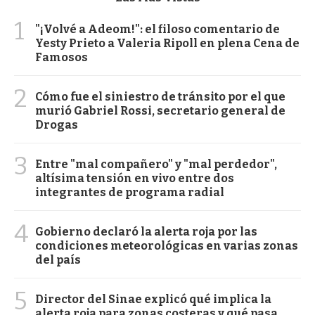
1
"¡Volvé a Adeom!": el filoso comentario de
Yesty Prieto a Valeria Ripoll en plena Cena de
Famosos
2
Cómo fue el siniestro de tránsito por el que
murió Gabriel Rossi, secretario general de
Drogas
3
Entre "mal compañero" y "mal perdedor",
altísima tensión en vivo entre dos
integrantes de programa radial
4
Gobierno declaró la alerta roja por las
condiciones meteorológicas en varias zonas
del país
5
Director del Sinae explicó qué implica la
alerta roja para zonas costeras y qué pasa