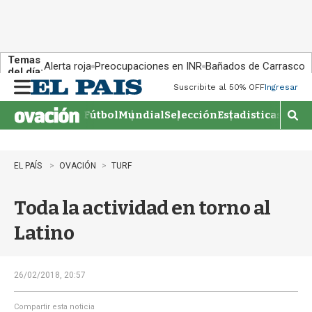
Temas
Alerta roja
Preocupaciones en INR
Bañados de Carrasco
del día:
Suscribite al 50% OFF
Ingresar
M
e
Fútbol
Mundial
Selección
Estadisticas
Agen
n
M
u
o
s
t
EL PAÍS
OVACIÓN
TURF
r
a
Toda la actividad en torno al
r
b
Latino
�
s
q
u
26/02/2018, 20:57
e
d
Compartir esta noticia