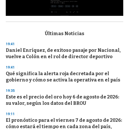
0
s
e
c
Últimas Noticias
o
n
19:41
d
Daniel Enríquez, de exitoso pasaje por Nacional,
s
o
vuelve a Colón en el rol de director deportivo
f
3
19:41
3
s
Qué significa la alerta roja decretada por el
e
gobierno y cómo se activa la operativa en el país
c
o
19:35
n
d
Este es el precio del oro hoy 6 de agosto de 2026:
s
su valor, según los datos del BROU
19:11
El pronóstico para el viernes 7 de agosto de 2026:
cómo estará el tiempo en cada zona del país,