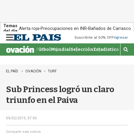
Temas
Alerta roja
Preocupaciones en INR
Bañados de Carrasco
del día:
Suscribite al 50% OFF
Ingresar
M
e
Fútbol
Mundial
Selección
Estadisticas
Agen
n
M
u
o
s
t
EL PAÍS
OVACIÓN
TURF
r
a
Sub Princess logró un claro
r
b
triunfo en el Paiva
�
s
q
u
09/02/2015, 07:00
e
d
Compartir esta noticia