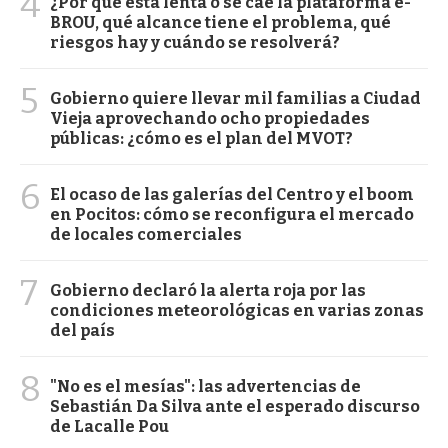
4
¿Por qué está lenta o se cae la plataforma e-
BROU, qué alcance tiene el problema, qué
riesgos hay y cuándo se resolverá?
5
Gobierno quiere llevar mil familias a Ciudad
Vieja aprovechando ocho propiedades
públicas: ¿cómo es el plan del MVOT?
6
El ocaso de las galerías del Centro y el boom
en Pocitos: cómo se reconfigura el mercado
de locales comerciales
7
Gobierno declaró la alerta roja por las
condiciones meteorológicas en varias zonas
del país
8
"No es el mesías": las advertencias de
Sebastián Da Silva ante el esperado discurso
de Lacalle Pou