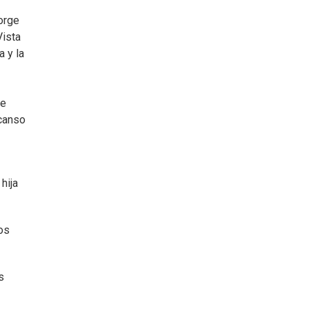
orge
Vista
a y la
re
scanso
hija
os
s