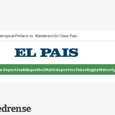
atropical
Peñarol vs. Wanderers
En Clave País
 Deportiva
Básquetbol
Multideportivo
Tenis
Rugby
MotorSp
pedrense