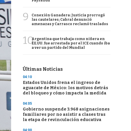
Paysandú
9
Conexión Ganadera: Justicia prorrogó
las cautelares; Cabral denunció
amenazas y Carrasco reclamó traslados
10
Argentina que trabaja como niñera en
EE.UU. fue arrestada por el ICE cuando iba
a ver un partido del Mundial
Últimas Noticias
04:10
Estados Unidos frena el ingreso de
aguacate de México: los motivos detrás
del bloqueo y cómo impacta la medida
04:05
Gobierno suspende 3.968 asignaciones
familiares por no asistir a clases tras
la etapa de revinculación educativa
04:00