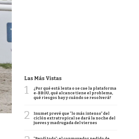
Las Más Vistas
1
¿Por qué está lenta o se cae la plataforma
e-BROU, qué alcance tiene el problema,
qué riesgos hay y cuándo se resolverá?
2
Inumet prevé que "lo más intenso" del
ciclón extratropical se dará la noche del
jueves y madrugada del viernes
"Perdí todo": el conmovedor pedido de