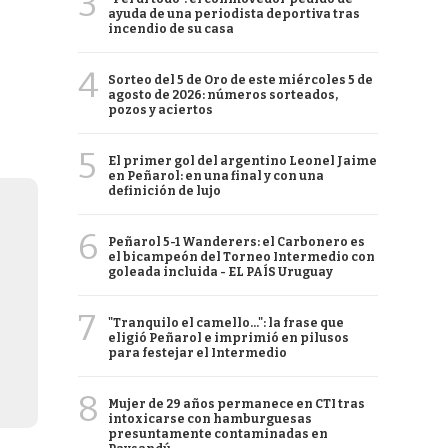
3
ayuda de una periodista deportiva tras
incendio de su casa
4
Sorteo del 5 de Oro de este miércoles 5 de
agosto de 2026: números sorteados,
pozos y aciertos
5
El primer gol del argentino Leonel Jaime
en Peñarol: en una final y con una
definición de lujo
6
Peñarol 5-1 Wanderers: el Carbonero es
el bicampeón del Torneo Intermedio con
goleada incluida - EL PAÍS Uruguay
7
"Tranquilo el camello...": la frase que
eligió Peñarol e imprimió en pilusos
para festejar el Intermedio
8
Mujer de 29 años permanece en CTI tras
intoxicarse con hamburguesas
presuntamente contaminadas en