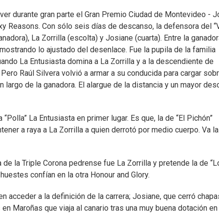
mover durante gran parte el Gran Premio Ciudad de Montevideo - J
exy Reasons. Con sólo seis días de descanso, la defensora del “
anadora), La Zorrilla (escolta) y Josiane (cuarta). Entre la ganador
mostrando lo ajustado del desenlace. Fue la pupila de la familia
cuando La Entusiasta domina a La Zorrilla y a la descendiente de
 Pero Raúl Silvera volvió a armar a su conducida para cargar sob
un largo de la ganadora. El alargue de la distancia y un mayor de
“Polla” La Entusiasta en primer lugar. Es que, la de “El Pichón”
ener a raya a La Zorrilla a quien derrotó por medio cuerpo. Va la 
de la Triple Corona pedrense fue La Zorrilla y pretende la de “L
huestes confían en la otra Honour and Glory.
n acceder a la definición de la carrera; Josiane, que cerró chapa
s en Maroñas que viaja al canario tras una muy buena dotación en