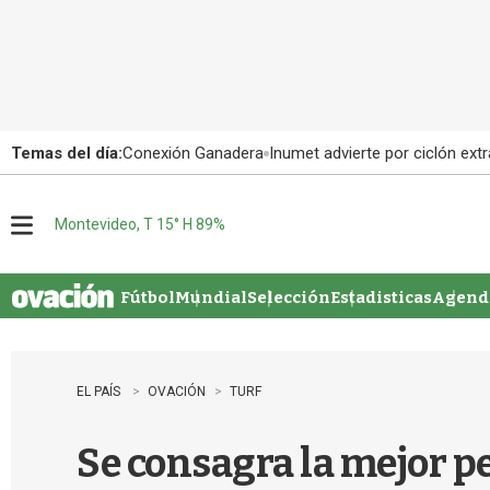
Temas del día:
Conexión Ganadera
Inumet advierte por ciclón extr
Montevideo, T 15° H 89%
M
e
n
u
Fútbol
Mundial
Selección
Estadisticas
Agenda
EL PAÍS
OVACIÓN
TURF
Se consagra la mejor 