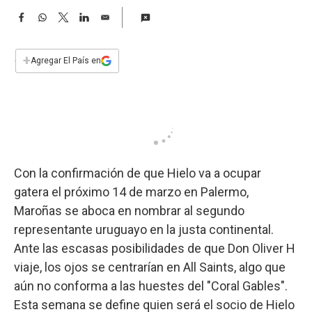
a
F
W
T
L
E
a
h
w
i
m
c
a
i
n
a
e
t
t
k
i
+
Agregar El País en
b
s
t
e
l
o
A
e
d
o
p
r
I
k
p
n
Con la confirmación de que Hielo va a ocupar
gatera el próximo 14 de marzo en Palermo,
Maroñas se aboca en nombrar al segundo
representante uruguayo en la justa continental.
Ante las escasas posibilidades de que Don Oliver H
viaje, los ojos se centrarían en All Saints, algo que
aún no conforma a las huestes del "Coral Gables".
Esta semana se define quien será el socio de Hielo