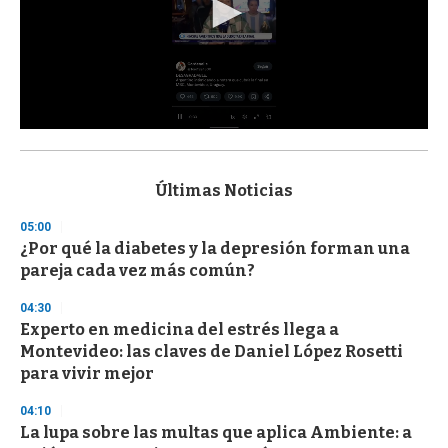
0
s
e
c
Últimas Noticias
o
n
05:00
d
¿Por qué la diabetes y la depresión forman una
s
o
pareja cada vez más común?
f
3
04:30
3
s
Experto en medicina del estrés llega a
e
Montevideo: las claves de Daniel López Rosetti
c
para vivir mejor
o
n
d
04:10
s
La lupa sobre las multas que aplica Ambiente: a