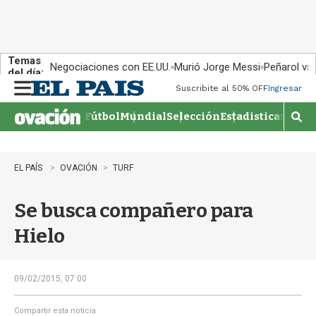
Temas
Negociaciones con EE.UU.
Murió Jorge Messi
Peñarol vs
del día:
Suscribite al 50% OFF
Ingresar
M
e
Fútbol
Mundial
Selección
Estadisticas
Agen
n
M
u
o
s
t
EL PAÍS
OVACIÓN
TURF
r
a
Se busca compañero para
r
b
Hielo
�
s
q
u
09/02/2015, 07:00
e
d
Compartir esta noticia