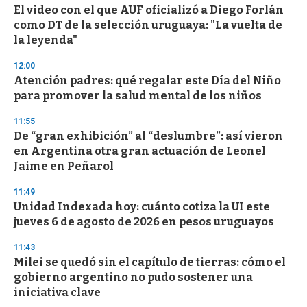
s
El video con el que AUF oficializó a Diego Forlán
como DT de la selección uruguaya: "La vuelta de
la leyenda"
12:00
Atención padres: qué regalar este Día del Niño
para promover la salud mental de los niños
11:55
De “gran exhibición” al “deslumbre”: así vieron
en Argentina otra gran actuación de Leonel
Jaime en Peñarol
11:49
Unidad Indexada hoy: cuánto cotiza la UI este
jueves 6 de agosto de 2026 en pesos uruguayos
11:43
Milei se quedó sin el capítulo de tierras: cómo el
gobierno argentino no pudo sostener una
iniciativa clave