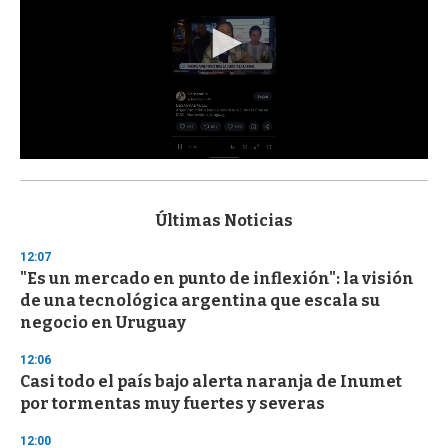
0
s
e
c
Últimas Noticias
o
n
12:07
d
"Es un mercado en punto de inflexión": la visión
s
o
de una tecnológica argentina que escala su
f
negocio en Uruguay
3
3
s
12:06
e
Casi todo el país bajo alerta naranja de Inumet
c
por tormentas muy fuertes y severas
o
n
d
12:00