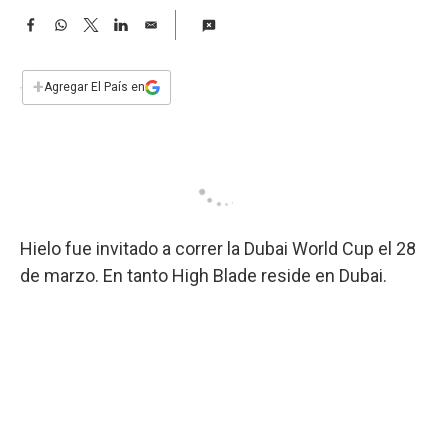
a
F
W
T
L
E
a
h
w
i
m
c
a
i
n
a
e
t
t
k
i
+
Agregar El País en
b
s
t
e
l
o
A
e
d
o
p
r
I
k
p
n
Hielo fue invitado a correr la Dubai World Cup el 28
de marzo. En tanto High Blade reside en Dubai.