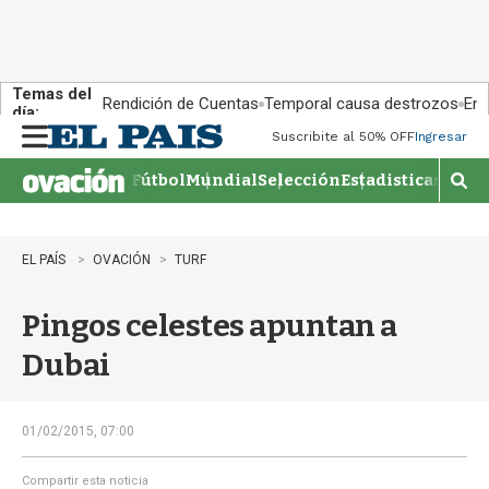
Temas del
Rendición de Cuentas
Temporal causa destrozos
En 
día:
Suscribite al 50% OFF
Ingresar
M
e
Fútbol
Mundial
Selección
Estadisticas
Agen
n
M
u
o
s
t
EL PAÍS
OVACIÓN
TURF
r
a
Pingos celestes apuntan a
r
b
Dubai
�
s
q
u
01/02/2015, 07:00
e
d
Compartir esta noticia