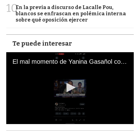
10
En la previa a discurso de Lacalle Pou,
blancos se enfrascan en polémica interna
sobre qué oposición ejercer
Te puede interesar
El mal momento de Yanina Gasañol con un hincha argentino en "Subrayado"
0
s
e