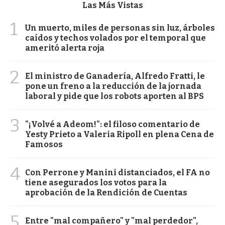
Las Más Vistas
1
Un muerto, miles de personas sin luz, árboles
caídos y techos volados por el temporal que
ameritó alerta roja
2
El ministro de Ganadería, Alfredo Fratti, le
pone un freno a la reducción de la jornada
laboral y pide que los robots aporten al BPS
3
"¡Volvé a Adeom!": el filoso comentario de
Yesty Prieto a Valeria Ripoll en plena Cena de
Famosos
4
Con Perrone y Manini distanciados, el FA no
tiene asegurados los votos para la
aprobación de la Rendición de Cuentas
5
Entre "mal compañero" y "mal perdedor",