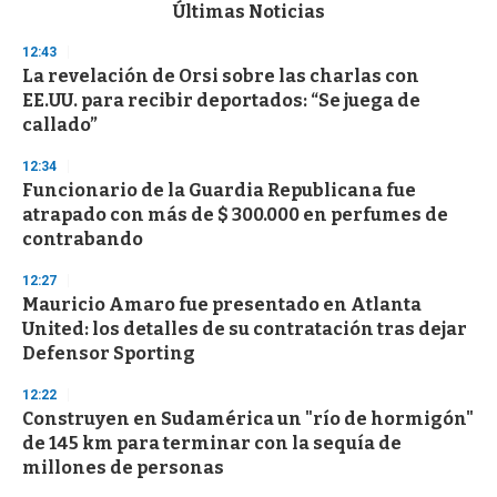
c
Últimas Noticias
o
n
12:43
d
La revelación de Orsi sobre las charlas con
s
o
EE.UU. para recibir deportados: “Se juega de
f
callado”
3
3
s
12:34
e
Funcionario de la Guardia Republicana fue
c
atrapado con más de $ 300.000 en perfumes de
o
n
contrabando
d
s
12:27
Mauricio Amaro fue presentado en Atlanta
United: los detalles de su contratación tras dejar
Defensor Sporting
12:22
Construyen en Sudamérica un "río de hormigón"
de 145 km para terminar con la sequía de
millones de personas