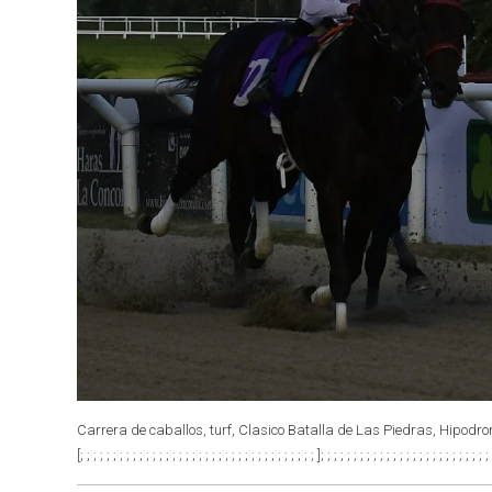
Carrera de caballos, turf, Clasico Batalla de Las Piedras, Hipodr
[; ; ; ; ; ; ; ; ; ; ; ; ; ; ; ; ; ; ; ; ; ; ; ; ; ; ; ; ; ; ; ; ; ; ; ; ]; ; ; ; ; ; ; ; ; ; ; ; ; ; ; ; ; ; ; ; ; 