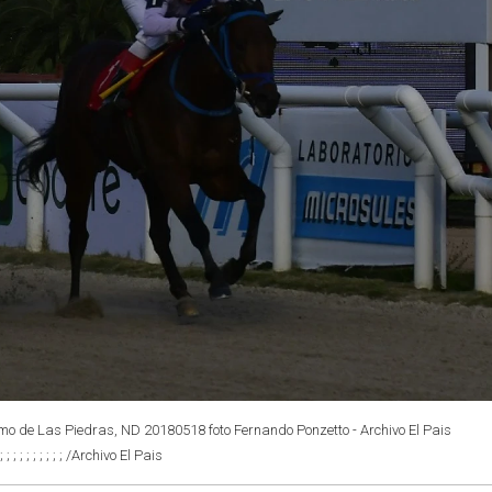
omo de Las Piedras, ND 20180518 foto Fernando Ponzetto - Archivo El Pais
; ; ; ; ; ; ; ; ; ; ; ; ; ; ; /Archivo El Pais