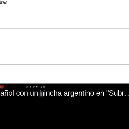
dras.
El mal momento de Yanina Gasañol con un hin