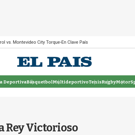
rol vs. Montevideo City Torque
En Clave País
 Deportiva
Básquetbol
Multideportivo
Tenis
Rugby
MotorSp
a Rey Victorioso