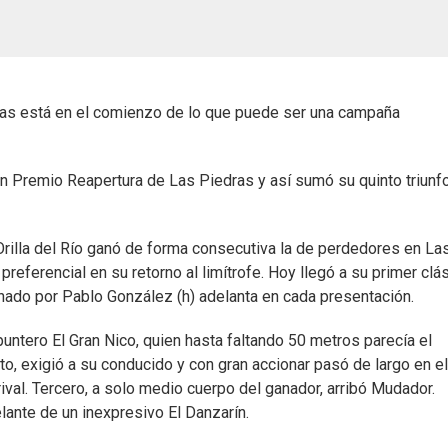
as está en el comienzo de lo que puede ser una campaña
ran Premio Reapertura de Las Piedras y así sumó su quinto triunf
 Orilla del Río ganó de forma consecutiva la de perdedores en La
referencial en su retorno al limítrofe. Hoy llegó a su primer clá
renado por Pablo González (h) adelanta en cada presentación.
puntero El Gran Nico, quien hasta faltando 50 metros parecía el
, exigió a su conducido y con gran accionar pasó de largo en el
ival. Tercero, a solo medio cuerpo del ganador, arribó Mudador.
elante de un inexpresivo El Danzarín.