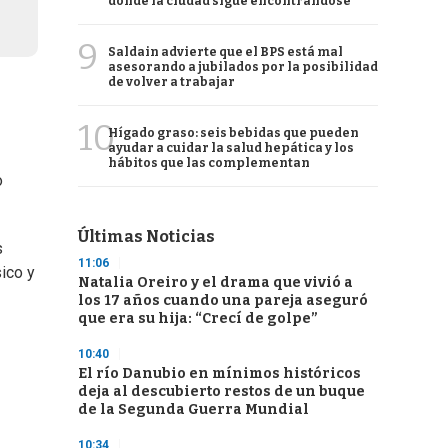
donde la ciudad sigue encontrándose
9
Saldain advierte que el BPS está mal
asesorando a jubilados por la posibilidad
de volver a trabajar
10
Hígado graso: seis bebidas que pueden
ayudar a cuidar la salud hepática y los
hábitos que las complementan
o
Últimas Noticias
s
11:06
sico y
Natalia Oreiro y el drama que vivió a
los 17 años cuando una pareja aseguró
que era su hija: “Crecí de golpe”
10:40
El río Danubio en mínimos históricos
deja al descubierto restos de un buque
de la Segunda Guerra Mundial
10:34