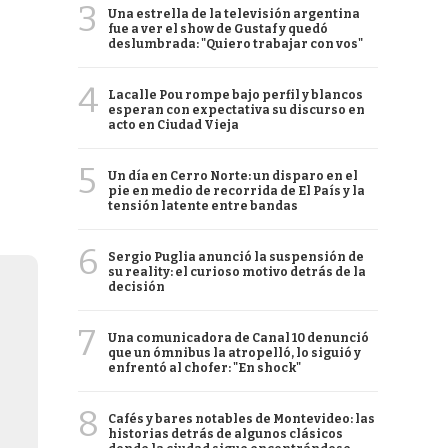
3
Una estrella de la televisión argentina
fue a ver el show de Gustaf y quedó
deslumbrada: "Quiero trabajar con vos"
4
Lacalle Pou rompe bajo perfil y blancos
esperan con expectativa su discurso en
acto en Ciudad Vieja
5
Un día en Cerro Norte: un disparo en el
pie en medio de recorrida de El País y la
tensión latente entre bandas
6
Sergio Puglia anunció la suspensión de
su reality: el curioso motivo detrás de la
decisión
7
Una comunicadora de Canal 10 denunció
que un ómnibus la atropelló, lo siguió y
enfrentó al chofer: "En shock"
8
Cafés y bares notables de Montevideo: las
historias detrás de algunos clásicos