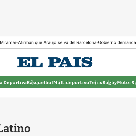
 Miramar
Afirman que Araujo se va del Barcelona
Gobierno demanda
 Deportiva
Básquetbol
Multideportivo
Tenis
Rugby
MotorSp
Latino