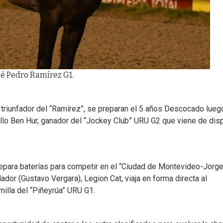
osé Pedro Ramírez G1.
 triunfador del “Ramírez”, se preparan el 5 años Descocado lueg
rillo Ben Hur, ganador del “Jockey Club” URU G2 que viene de dis
epara baterías para competir en el “Ciudad de Montevideo-Jorg
dor (Gustavo Vergara), Legion Cat, viaja en forma directa al
milla del “Piñeyrúa” URU G1.