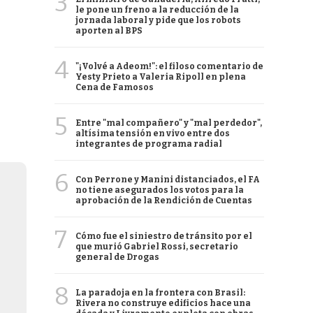
3
le pone un freno a la reducción de la
jornada laboral y pide que los robots
aporten al BPS
4
"¡Volvé a Adeom!": el filoso comentario de
Yesty Prieto a Valeria Ripoll en plena
Cena de Famosos
5
Entre "mal compañero" y "mal perdedor",
altísima tensión en vivo entre dos
integrantes de programa radial
6
Con Perrone y Manini distanciados, el FA
no tiene asegurados los votos para la
aprobación de la Rendición de Cuentas
7
Cómo fue el siniestro de tránsito por el
que murió Gabriel Rossi, secretario
general de Drogas
8
La paradoja en la frontera con Brasil:
Rivera no construye edificios hace una