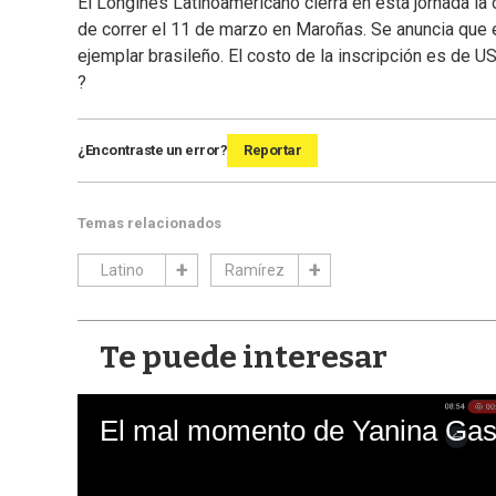
El Longines Latinoamericano cierra en esta jornada la 
de correr el 11 de marzo en Maroñas. Se anuncia que e
ejemplar brasileño. El costo de la inscripción es de U
?
¿Encontraste un error?
Reportar
Temas relacionados
Latino
Ramírez
Te puede interesar