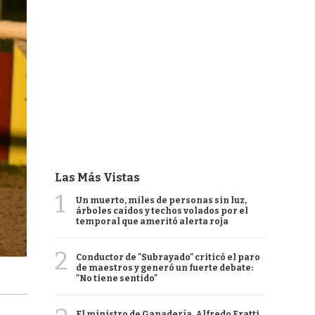
Las Más Vistas
1
Un muerto, miles de personas sin luz,
árboles caídos y techos volados por el
temporal que ameritó alerta roja
2
Conductor de "Subrayado" criticó el paro
de maestros y generó un fuerte debate:
"No tiene sentido"
El ministro de Ganadería, Alfredo Fratti,