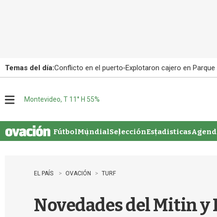
Temas del día:
Conflicto en el puerto
Explotaron cajero en Parque
Montevideo, T 11° H 55%
M
e
n
u
Fútbol
Mundial
Selección
Estadisticas
Agenda
EL PAÍS
OVACIÓN
TURF
Novedades del Mitin y 