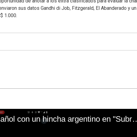
oportunidad de anotar a los extra clasificados para evaluar la ch
nviaron sus datos Gandhi di Job, Fitzgerald, El Abanderado y un
S$ 1.000.
El mal momento de Yanina Gasañol con un hin