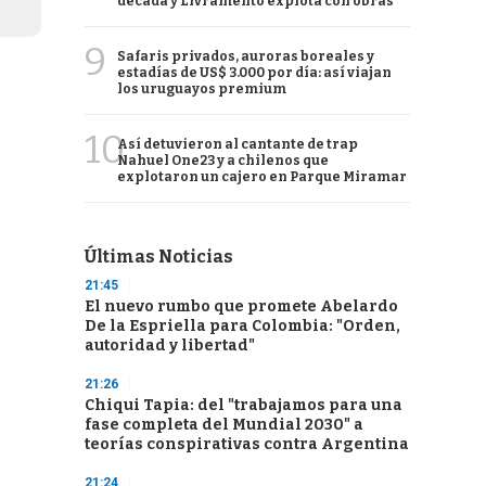
década y Livramento explota con obras
9
Safaris privados, auroras boreales y
estadías de US$ 3.000 por día: así viajan
los uruguayos premium
10
Así detuvieron al cantante de trap
Nahuel One23 y a chilenos que
explotaron un cajero en Parque Miramar
Últimas Noticias
21:45
El nuevo rumbo que promete Abelardo
De la Espriella para Colombia: "Orden,
autoridad y libertad"
21:26
Chiqui Tapia: del "trabajamos para una
fase completa del Mundial 2030" a
teorías conspirativas contra Argentina
21:24