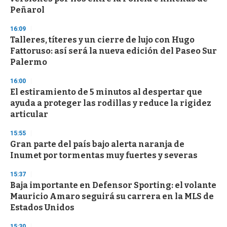
f
Peñarol
3
3
s
16:09
e
Talleres, títeres y un cierre de lujo con Hugo
c
Fattoruso: así será la nueva edición del Paseo Sur
o
n
Palermo
d
s
16:00
El estiramiento de 5 minutos al despertar que
ayuda a proteger las rodillas y reduce la rigidez
articular
15:55
Gran parte del país bajo alerta naranja de
Inumet por tormentas muy fuertes y severas
15:37
Baja importante en Defensor Sporting: el volante
Mauricio Amaro seguirá su carrera en la MLS de
Estados Unidos
15:30