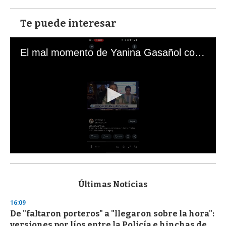
Te puede interesar
El mal momento de Yanina Gasañol con un hincha argentino en "Subrayado"
0
s
e
c
Últimas Noticias
o
n
16:09
d
De "faltaron porteros" a "llegaron sobre la hora":
s
o
versiones por líos entre la Policía e hinchas de