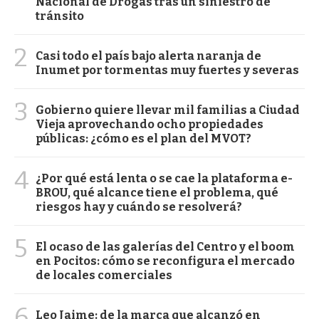
Nacional de Drogas tras un siniestro de
tránsito
2
Casi todo el país bajo alerta naranja de
Inumet por tormentas muy fuertes y severas
3
Gobierno quiere llevar mil familias a Ciudad
Vieja aprovechando ocho propiedades
públicas: ¿cómo es el plan del MVOT?
4
¿Por qué está lenta o se cae la plataforma e-
BROU, qué alcance tiene el problema, qué
riesgos hay y cuándo se resolverá?
5
El ocaso de las galerías del Centro y el boom
en Pocitos: cómo se reconfigura el mercado
de locales comerciales
6
Leo Jaime: de la marca que alcanzó en