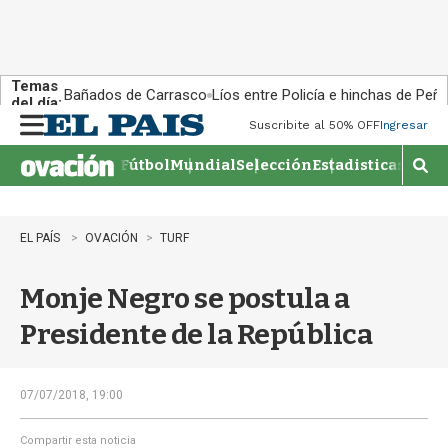
Temas
Bañados de Carrasco
Líos entre Policía e hinchas de Peña
del día:
Suscribite al 50% OFF
Ingresar
M
e
Fútbol
Mundial
Selección
Estadisticas
Agen
n
M
u
o
s
t
EL PAÍS
OVACIÓN
TURF
r
a
Monje Negro se postula a
r
b
Presidente de la República
�
s
q
u
07/07/2018, 19:00
e
d
Compartir esta noticia