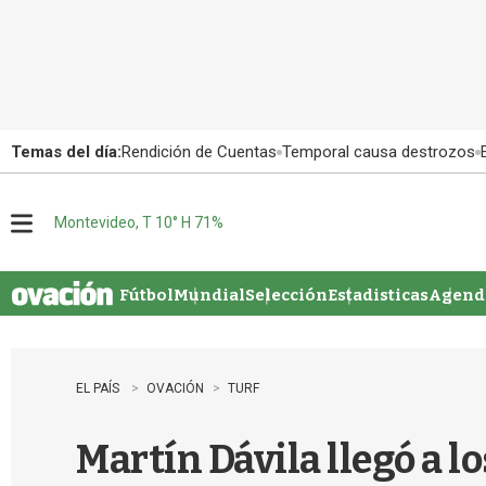
Temas del día:
Rendición de Cuentas
Temporal causa destrozos
Montevideo, T 10° H 71%
M
e
n
u
Fútbol
Mundial
Selección
Estadisticas
Agenda
EL PAÍS
OVACIÓN
TURF
Martín Dávila llegó a l