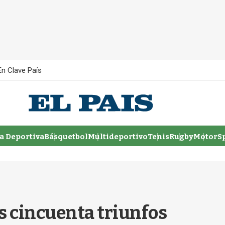
En Clave País
 Deportiva
Básquetbol
Multideportivo
Tenis
Rugby
MotorSp
os cincuenta triunfos