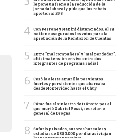
3
le pone un freno a la reducción de la
jornada laboral y pide que los robots
aporten al BPS
4
Con Perrone y Manini distanciados, el FA
no tiene asegurados los votos para la
aprobación de la Rendición de Cuentas
5
Entre "mal compañero" y "mal perdedor",
altísima tensión en vivo entre dos
integrantes de programa radial
6
Cesó la alerta amarilla por vientos
fuertes y persistentes que abarcaba
desde Montevideo hasta el Chuy
7
Cómo fue el siniestro de tránsito por el
que murió Gabriel Rossi, secretario
general de Drogas
8
Safaris privados, auroras boreales y
estadías de US$ 3.000 por día: así viajan