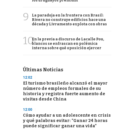
los uruguayos premium
9
La paradoja en la frontera con Brasil:
Rivera no construye edificios hace una
década y Livramento explota con obras
10
En la previa a discurso de Lacalle Pou,
blancos se enfrascan en polémica
interna sobre qué oposición ejercer
Últimas Noticias
12:02
El turismo brasileño alcanzó el mayor
número de empleos formales de su
historia y registra fuerte aumento de
visitas desde China
12:00
Cómo ayudar a un adolescente en crisis
y qué palabras evitar: "Ganar 24 horas
puede significar ganar una vida"