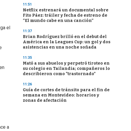
11:51
Netflix estrenará un documental sobre
Fito Páez: tráiler y fecha de estreno de
“El mundo cabe en una canción”
ga el
11:37
Brian Rodríguez brilló en el debut del
América en la Leagues Cup: un gol y dos
asistencias en una noche soñada
e
11:35
Mató a sus abuelos y perpetró tiroteo en
 en
su colegio en Tailandia; compañeros lo
describieron como "trastornado"
11:26
Guía de cortes de tránsito para el fin de
semana en Montevideo: horarios y
zonas de afectación
nce a