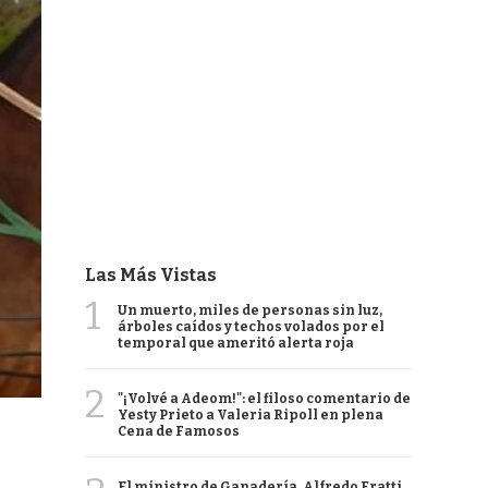
Las Más Vistas
1
Un muerto, miles de personas sin luz,
árboles caídos y techos volados por el
temporal que ameritó alerta roja
2
"¡Volvé a Adeom!": el filoso comentario de
Yesty Prieto a Valeria Ripoll en plena
Cena de Famosos
El ministro de Ganadería, Alfredo Fratti,